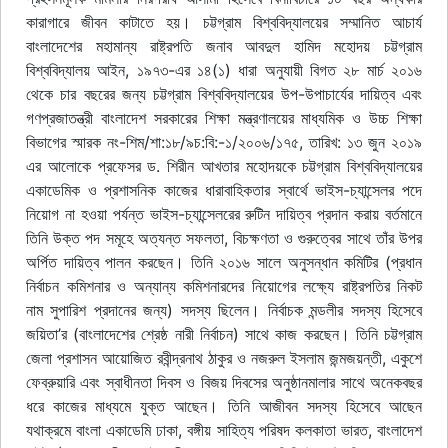
কারাগারে জীবন কাটাতে হয়। চট্টগ্রাম বিশ্ববিদ্যালয়ের সম্মানিত আচার্য
বাংলাদেশের মহামান্য রাষ্ট্রপতি জনাব আবদুল হামিদ মহোদয় চট্টগ্রাম
বিশ্ববিদ্যালয় আইন, ১৯৭৩-এর ১৪(১) ধারা অনুযায়ী বিগত ২৮ মার্চ ২০১৬
থেকে চার বছরের জন্য চট্টগ্রাম বিশ্ববিদ্যালয়ের উপ-উপাচার্যের দায়িত্ব এবং
গণপ্রজাতন্ত্রী বাংলাদেশ সরকারের শিক্ষা মন্ত্রণালয়ের মাধ্যমিক ও উচ্চ শিক্ষা
বিভাগের স্মারক নং-শিম/শা:১৮/৯চ:বি:-১/২০০৬/১৭৫, তারিখ: ১৩ জুন ২০১৯
এর আলোকে প্রফেসর ড. শিরীন আখতার মহোদয়কে চট্টগ্রাম বিশ্ববিদ্যালয়ের
একাডেমিক ও প্রশাসনিক কাজের ধারাবাহিকতার স্বার্থে ভাইস-চ্যান্সেলর পদে
নিয়োগ না হওয়া পর্যন্ত ভাইস-চ্যান্সেলরের রুটিন দায়িত্ব প্রদান করায় বর্তমানে
তিনি উক্ত পদ সমূহে অত্যন্ত সফলতা, বিচক্ষণতা ও গুরুত্বের সাথে তাঁর উপর
অর্পিত দায়িত্ব পালন করছেন। তিনি ২০১৬ সালে অনুসন্ধান কমিটির (প্রধান
নির্বাচন কমিশনার ও অন্যান্য কমিশনারদের নিয়োগের লক্ষ্যে রাষ্ট্রপতির নিকট
নাম সুপারিশ প্রদানের জন্য) সদস্য ছিলেন। নির্বাচক মন্ডলীর সদস্য হিসেবে
জয়িতা’র (বাংলাদেশের শ্রেষ্ঠ নারী নির্বাচন) সাথে কাজ করছেন। তিনি চট্টগ্রাম
জেলা প্রশাসন আয়োজিত রবীন্দ্রনাথ ঠাকুর ও নজরুল ইসলাম জন্মজয়ন্তী, একুশে
ফেব্রুয়ারি এবং স্বাধীনতা দিবস ও বিজয় দিবসের অনুষ্ঠানমালার সাথে অনেকবছর
ধরে কাজের মাধ্যমে যুক্ত আছেন। তিনি আজীবন সদস্য হিসেবে আছেন
যথাক্রমে বাংলা একাডেমি ঢাকা, বঙ্গীয় সাহিত্য পরিষদ কলকাতা ভারত, বাংলাদেশ