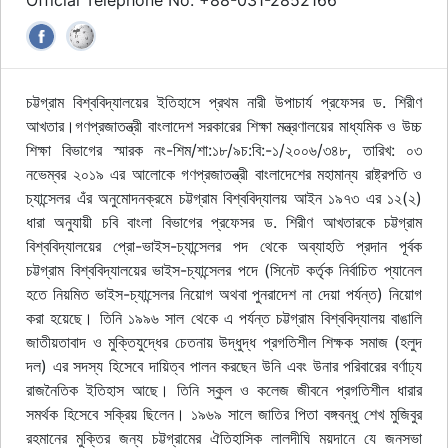
Official Telephone No: +88-031-2852166
চট্টগ্রাম বিশ্ববিদ্যালয়ের ইতিহাসে প্রথম নারী উপাচার্য প্রফেসর ড. শিরীণ
আখতার।গণপ্রজাতন্ত্রী বাংলাদেশ সরকারের শিক্ষা মন্ত্রণালয়ের মাধ্যমিক ও উচ্চ
শিক্ষা বিভাগের স্মারক নং-শিম/শা:১৮/৯চ:বি:-১/২০০৬/৩৪৮, তারিখ: ০৩
নভেম্বর ২০১৯ এর আলোকে গণপ্রজাতন্ত্রী বাংলাদেশের মহামান্য রাষ্ট্রপতি ও
চ্যান্সেলর এঁর অনুমোদনক্রমে চট্টগ্রাম বিশ্ববিদ্যালয় আইন ১৯৭৩ এর ১২(২)
ধারা অনুযায়ী চবি বাংলা বিভাগের প্রফেসর ড. শিরীণ আখতারকে চট্টগ্রাম
বিশ্ববিদ্যালয়ের প্রো-ভাইস-চ্যান্সেলর পদ থেকে অব্যাহতি প্রদান পূর্বক
চট্টগ্রাম বিশ্ববিদ্যালয়ের ভাইস-চ্যান্সেলর পদে (সিনেট কর্তৃক নির্বাচিত প্যানেল
হতে নিয়মিত ভাইস-চ্যান্সেলর নিয়োগ অথবা পুনরাদেশ না দেয়া পর্যন্ত) নিয়োগ
করা হয়েছে। তিনি ১৯৯৬ সাল থেকে এ পর্যন্ত চট্টগ্রাম বিশ্ববিদ্যালয় বাঙালি
জাতীয়তাবাদ ও মুক্তিযুদ্ধের চেতনায় উদ্ধুদ্ধ প্রগতিশীল শিক্ষক সমাজ (হলুদ
দল) এর সদস্য হিসেবে দায়িত্ব পালন করছেন উনি এবং উনার পরিবারের বর্ণাঢ্য
রাজনৈতিক ইতিহাস আছে। তিনি স্কুল ও কলেজ জীবনে প্রগতিশীল ধারার
সমর্থক হিসেবে সক্রিয় ছিলেন। ১৯৬৯ সালে জাতির পিতা বঙ্গবন্ধু শেখ মুজিবুর
রহমানের মুক্তির জন্য চট্টগ্রামের ঐতিহাসিক লালদীঘি ময়দানে যে জনসভা