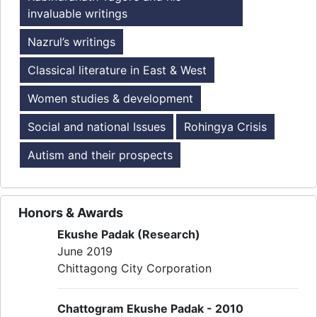
invaluable writings
Nazrul’s writings
Classical literature in East & West
Women studies & development
Social and national Issues
Rohingya Crisis
Autism and their prospects
Honors & Awards
Ekushe Padak (Research)
June 2019
Chittagong City Corporation
Chattogram Ekushe Padak - 2010