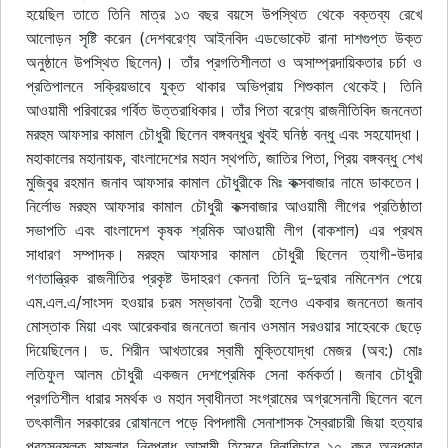
হয়েছিল তাতে তিনি মাত্র ১৩ বছর বয়সে উপস্থিত থেকে বক্তব্য রেখে
আলোড়ন সৃষ্টি করেন (দেশবরেণ্য আইনবিদ এডভোকেট রানা দাশগুপ্ত উক্ত
অনুষ্ঠানে উপস্থিত ছিলেন)। তাঁর প্রগতিশীলতা ও অসাম্প্রদায়িকতার চর্চা ও
প্রতিপালনে সক্রিয়ভাবে যুক্ত থাকার অভিপ্রায় শিশুকাল থেকেই। তিনি
আওয়ামী পরিবারের গর্বিত উত্তরাধিকার। তাঁর পিতা বরেণ্য রাজনীতিবিদ জননেতা
মরহুম আফসার কামাল চৌধুরী ছিলেন বঙ্গবন্ধুর খুবই ঘনিষ্ঠ বন্ধু এবং সহযোদ্ধা।
মহাকালের মহানায়ক, বাংলাদেশের মহান স্থপতি, জাতির পিতা, প্রিয় বঙ্গবন্ধু শেখ
মুজিবুর রহমান জনাব আফসার কামাল চৌধুরীকে মিঃ কক্সবাজার নামে ডাকতেন।
নির্লোভ মরহুম আফসার কামাল চৌধুরী কক্সবাজার আওয়ামী লীগের প্রতিষ্ঠাতা
সভাপতি এবং বাংলাদেশ কৃষক শ্রমিক আওয়ামী লীগ (বাকশাল) এর প্রথম
সাধারণ সম্পাদক। মরহুম আফসার কামাল চৌধুরী ছিলেন ত্যাগী-উদার
গণতান্ত্রিক রাজনীতির প্রকৃষ্ট উদাহরণ কেননা তিনি দু-দুবার নমিনেশন পেয়ে
এম.এল.এ/সাংসদ হওয়ার চরম সম্ভাবনা তৈরী হলেও একবার জননেতা জনাব
মোস্তাক মিয়া এবং আরেকবার জননেতা জনাব ওসমান সরওয়ার সাহেবকে ছেড়ে
দিয়েছিলেন। ড. শিরীন আখতারের স্বামী মুক্তিযোদ্ধা মেজর (অব:) মোঃ
লতিফুল আলম চৌধুরী একজন দেশপ্রেমিক সেনা কর্মকর্তা। জনাব চৌধুরী
প্রগতিশীল ধারার সমর্থক ও মহান স্বাধীনতা সংগ্রামের অগ্রসেনানী ছিলেন বলে
তৎকালীন সরকারের রোষানলে পড়ে বিপদ্গামী সেনাশাসক স্বৈরাচারী জিয়া হত্যার
প্রহসনমূলক মামলার নিরপরাধ আসামী হিসেবে বিনাবিচারে ১০ বছর অন্ধকার