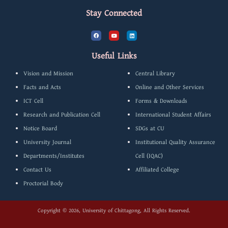
Stay Connected
F
Y
L
a
o
i
c
u
n
e
t
k
b
u
e
Useful Links
o
b
d
o
e
i
k
n
Vision and Mission
Central Library
Facts and Acts
Online and Other Services
ICT Cell
Forms & Downloads
Research and Publication Cell
International Student Affairs
Notice Board
SDGs at CU
University Journal
Institutional Quality Assurance
Departments/Institutes
Cell (IQAC)
Contact Us
Affiliated College
Proctorial Body
Copyright © 2026, University of Chittagong, All Rights Reserved.