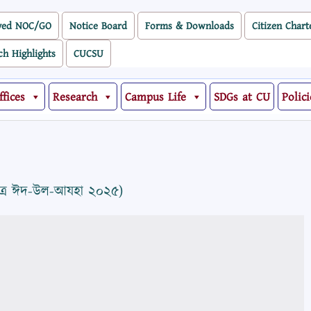
ved NOC/GO
Notice Board
Forms & Downloads
Citizen Chart
ch Highlights
CUCSU
ffices
Research
Campus Life
SDGs at CU
Polici
পবিত্র ঈদ-উল-আযহা ২০২৫)