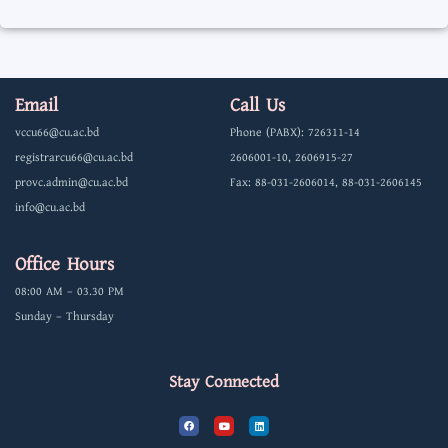
Email
Call Us
vccu66@cu.ac.bd
Phone (PABX): 726311-14
registrarcu66@cu.ac.bd
2606001-10, 2606915-27
provc.admin@cu.ac.bd
Fax: 88-031-2606014, 88-031-2606145
info@cu.ac.bd
Office Hours
08:00 AM – 03.30 PM
Sunday – Thursday
Stay Connected
F
Y
L
a
o
i
c
u
n
e
t
k