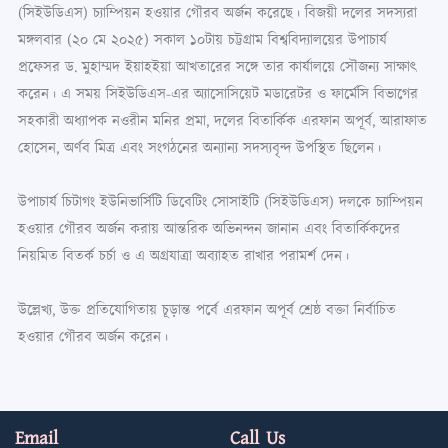
(সিইউডিএস) চ্যাম্পিয়ন হওয়ার গৌরব অর্জন করেছে। বিজয়ী দলের সদস্যরা
মঙ্গলবার (২০ মে ২০২৫) সকাল ১০টায় চট্টগ্রাম বিশ্ববিদ্যালয়ের উপাচার্য
প্রফেসর ড. মুহাম্মদ ইয়াহইয়া আখতারের সঙ্গে তার কার্যালয়ে সৌজন্য সাক্ষাৎ
করেন। এ সময় সিইউডিএস-এর অ্যাসোসিয়েট মডারেটর ও ফার্মেসি বিভাগের
সহকারী অধ্যাপক নওরীন মনির প্রমা, দলের বিতার্কিক এরফান অপূর্ব, আরাফাত
হোসেন, অর্ণব মিত্র এবং সংগঠনের অন্যান্য সদস্যবৃন্দ উপস্থিত ছিলেন।
উপাচার্য চিটাগং ইউনিভার্সিটি ডিবেটিং সোসাইটি (সিইউডিএস) দলকে চ্যাম্পিয়ন
হওয়ার গৌরব অর্জন করায় আন্তরিক অভিনন্দন জানান এবং বিতার্কিকদের
নিয়মিত বিতর্ক চর্চা ও এ অগ্রযাত্রা অব্যাহত রাখার পরামর্শ দেন।
উল্লেখ্য, উক্ত প্রতিযোগিতায় চূড়ান্ত পর্বে এরফান অপূর্ব শ্রেষ্ঠ বক্তা নির্বাচিত
হওয়ার গৌরব অর্জন করেন।
Email
Call Us