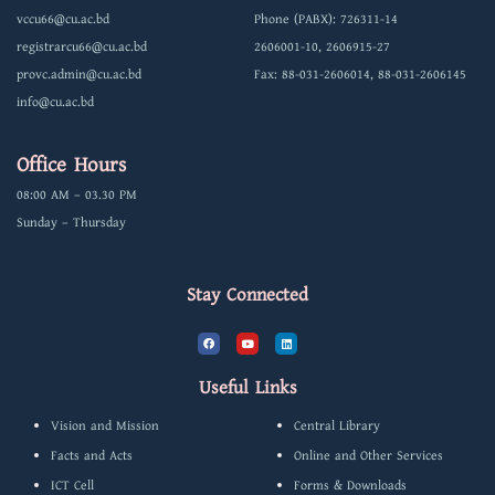
vccu66@cu.ac.bd
Phone (PABX): 726311-14
registrarcu66@cu.ac.bd
2606001-10, 2606915-27
provc.admin@cu.ac.bd
Fax: 88-031-2606014, 88-031-2606145
info@cu.ac.bd
Office Hours
08:00 AM – 03.30 PM
Sunday – Thursday
Stay Connected
F
Y
L
a
o
i
c
u
n
e
t
k
b
u
e
Useful Links
o
b
d
o
e
i
k
n
Vision and Mission
Central Library
Facts and Acts
Online and Other Services
ICT Cell
Forms & Downloads