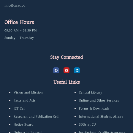
info@cu.ac.bd
Office Hours
08:00 AM – 03.30 PM
Sunday – Thursday
Stay Connected
F
Y
L
a
o
i
c
u
n
e
t
k
b
u
e
Useful Links
o
b
d
o
e
i
k
n
Vision and Mission
Central Library
Facts and Acts
Online and Other Services
ICT Cell
Forms & Downloads
Research and Publication Cell
International Student Affairs
Notice Board
SDGs at CU
University Journal
Institutional Quality Assurance