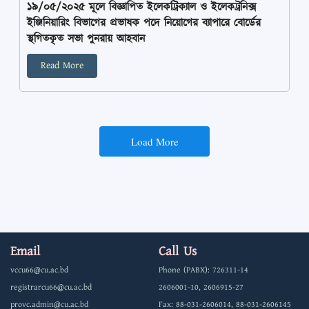
১৯/০৫/২০২৫ মূলে বিজ্ঞাপিত ইলেকট্রিক্যাল ও ইলেকট্রনিক্স
ইঞ্জিনিয়ারিং বিভাগের প্রভাষক পদে নিয়োগের ব্যাপারে বোর্ডের
স্থগিতকৃত সভা পুনরায় আহবান
Read More
Load More
Email
Call Us
vccu66@cu.ac.bd
Phone (PABX): 726311-14
registrarcu66@cu.ac.bd
2606001-10, 2606915-27
provc.admin@cu.ac.bd
Fax: 88-031-2606014, 88-031-2606145