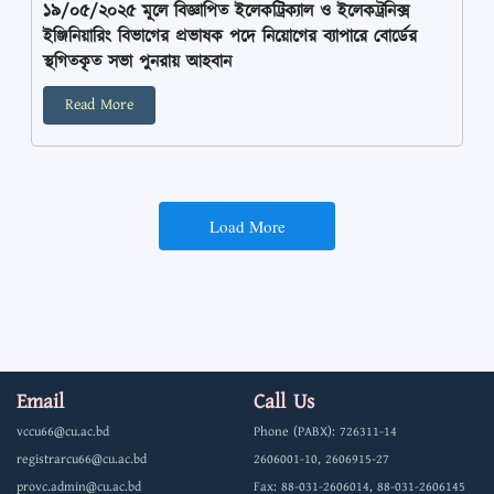
১৯/০৫/২০২৫ মূলে বিজ্ঞাপিত ইলেকট্রিক্যাল ও ইলেকট্রনিক্স
ইঞ্জিনিয়ারিং বিভাগের প্রভাষক পদে নিয়োগের ব্যাপারে বোর্ডের
স্থগিতকৃত সভা পুনরায় আহবান
Read More
Load More
Email
Call Us
vccu66@cu.ac.bd
Phone (PABX): 726311-14
registrarcu66@cu.ac.bd
2606001-10, 2606915-27
provc.admin@cu.ac.bd
Fax: 88-031-2606014, 88-031-2606145