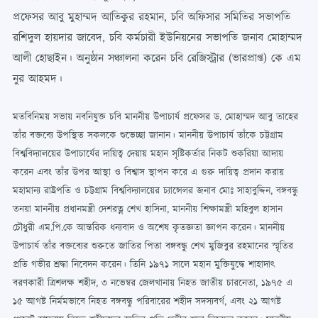
প্রফেসর আবু মুহাম্মদ আতিকুর রহমান, চবি অফিসার সমিতির সভাপতি
রশিদুল হায়দার জাবেদ, চবি কর্মচারী ইউনিয়নের সভাপতি জনাব মোহাম্মদ
আলী হোছাইন। অনুষ্ঠান সঞ্চালনা করেন চবি রেজিস্ট্রার (ভারপ্রাপ্ত) কে এম
নুর আহমদ।
মতবিনিময় সভায় নবনিযুক্ত চবি মাননীয় উপাচার্য প্রফেসর ড. মোহাম্মদ আবু তাহের
তাঁর বক্তব্যে উপস্থিত সকলকে শুভেচ্ছা জানান। মাননীয় উপাচার্য তাঁকে চট্টগ্রাম
বিশ্ববিদ্যালয়ের উপাচার্যের দায়িত্ব দেয়ায় মহান সৃষ্টিকর্তার নিকট শুকরিয়া আদায়
করেন এবং তাঁর উপর আস্থা ও বিশ্বাস স্থাপন করে এ গুরু দায়িত্ব প্রদান করায়
মহামান্য রাষ্ট্রপতি ও চট্টগ্রাম বিশ্ববিদ্যালয়ের চ্যান্সেলর জনাব মোঃ সাহাবুদ্দিন, বঙ্গবন্ধু
তনয়া মাননীয় প্রধানমন্ত্রী দেশরত্ন শেখ হাসিনা, মাননীয় শিক্ষামন্ত্রী মহিবুল হাসান
চৌধুরী এম.পি.কে আন্তরিক ধন্যবাদ ও অশেষ কৃতজ্ঞতা জ্ঞাপন করেন। মাননীয়
উপাচার্য তাঁর বক্তব্যের শুরুতে জাতির পিতা বঙ্গবন্ধু শেখ মুজিবুর রহমানের স্মৃতির
প্রতি গভীর শ্রদ্ধা নিবেদন করেন। তিনি ১৯৭১ সালে মহান মুক্তিযুদ্ধে শাহাদাৎ
বরণকারী ত্রিশলক্ষ শহীদ, ৩ নভেম্বর জেলখানায় নিহত জাতীয় চারনেতা, ১৯৭৫ এ
১৫ আগষ্ট নির্মমভাবে নিহত বঙ্গবন্ধু পরিবারের শহীদ সদস্যবর্গ, এবং ২১ আগষ্ট