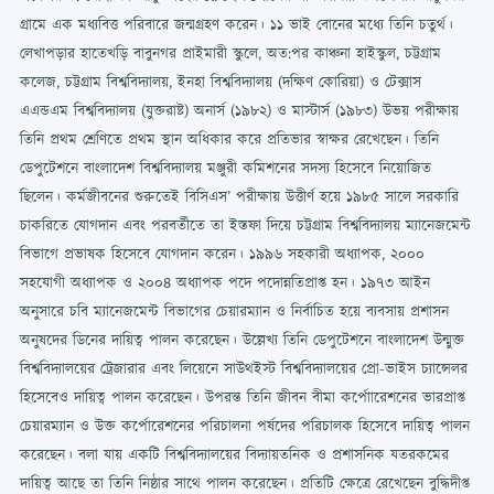
গ্রামে এক মধ্যবিত্ত পরিবারে জন্মগ্রহণ করেন। ১১ ভাই বোনের মধ্যে তিনি চতুর্থ।
লেখাপড়ার হাতেখড়ি বাবুনগর প্রাইমারী স্কুলে, অত:পর কাঞ্চনা হাইস্কুল, চট্টগ্রাম
কলেজ, চট্টগ্রাম বিশ্ববিদ্যালয়, ইনহা বিশ্ববিদ্যালয় (দক্ষিণ কোরিয়া) ও টেক্সাস
এএন্ডএম বিশ্ববিদ্যালয় (যুক্তরাষ্ট) অনার্স (১৯৮২) ও মাস্টার্স (১৯৮৩) উভয় পরীক্ষায়
তিনি প্রথম শ্রেণিতে প্রথম স্থান অধিকার করে প্রতিভার স্বাক্ষর রেখেছেন। তিনি
ডেপুটেশনে বাংলাদেশ বিশ্ববিদ্যালয় মঞ্জুরী কমিশনের সদস্য হিসেবে নিয়োজিত
ছিলেন। কর্মজীবনের শুরুতেই বিসিএস’ পরীক্ষায় উত্তীর্ণ হয়ে ১৯৮৫ সালে সরকারি
চাকরিতে যোগদান এবং পরবর্তীতে তা ইস্তফা দিয়ে চট্টগ্রাম বিশ্ববিদ্যালয় ম্যানেজমেন্ট
বিভাগে প্রভাষক হিসেবে যোগদান করেন। ১৯৯৬ সহকারী অধ্যাপক, ২০০০
সহযোগী অধ্যাপক ও ২০০৪ অধ্যাপক পদে পদোন্নতিপ্রাপ্ত হন। ১৯৭৩ আইন
অনুসারে চবি ম্যানেজমেন্ট বিভাগের চেয়ারম্যান ও নির্বাচিত হয়ে ব্যবসায় প্রশাসন
অনুষদের ডিনের দায়িত্ব পালন করেছেন। উল্লেখ্য তিনি ডেপুটেশনে বাংলাদেশ উন্মুক্ত
বিশ্ববিদ্যালয়ের ট্রেজারার এবং লিয়েনে সাউথইস্ট বিশ্ববিদ্যালয়ের প্রো-ভাইস চ্যান্সেলর
হিসেবেও দায়িত্ব পালন করেছেন। উপরন্ত তিনি জীবন বীমা কর্পোারেশনের ভারপ্রাপ্ত
চেয়ারম্যান ও উক্ত কর্পোরেশনের পরিচালনা পর্ষদের পরিচালক হিসেবে দায়িত্ব পালন
করেছেন। বলা যায় একটি বিশ্ববিদ্যালয়ের বিদ্যায়তনিক ও প্রশাসনিক যতরকমের
দায়িত্ব আছে তা তিনি নিষ্ঠার সাথে পালন করেছেন। প্রতিটি ক্ষেত্রে রেখেছেন বুদ্ধিদীপ্ত