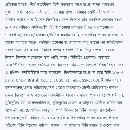
প্রতিভার স্বাক্ষর। দীর্ঘ কমর্জীবনে তিনি সফলতার সাথে অধ্যাপনাসহ গবেষণায়
সুখ্যাতি অর্জন করেন। তাঁর রচিত ব্যবসায় প্রশাসন বিষয়ক ১৭টি বই অনার্স ও
মাস্টার্স পর্যায়ে পাঠ্য হিসেবে বিবেচিত। দেশে বিদেশে তাঁর প্রকাশিত প্রবন্ধের সংখ্যা
১০৭ এর অধিক। এমফিল/পিএইচডি গবেষণা সম্পন্নকারী ২৫ জন গবেষকের
গবেষণা তত্ত্বাবধায়ক/কনভেনর/থিসিস এক্সামিনার হিসেবে দায়িত্ব পালন করেছেন যা
আজো অব্যাহত আছে। বর্তমানে প্রফেসর ড. মোহাম্মদ আবু তাহের এর সাইটেশনের
সংখ্যা তিনশতের অধিক। “মানব সম্পদ ব্যবস্থাপনা” ও “শিল্প সম্পর্ক” বিষয়ক
শিক্ষক হিসেবে বাংলাদেশে তাঁর খ্যাতি আছে। ভিজিটিং প্রফেসর/এডজাঙ্কট
ফ্যাকাল্টি/রিসার্চ ফেলো/অতিথি বক্তা হিসেবে তিনি দেশে বিদেশে বিভিন্ন বিশ্ববিদ্যালয়
ও প্রশিক্ষণ ইনস্টিটিউটে কাজ করেছেন। বিশ্ববিদ্যালয়ে অধ্যাপনা ছাড়া তিনি World
Bank, UNDP, British Council, UGC, a2i, ADB, SSRC, COL ইত্যাদি সংস্থায়
কনসালটেন্ট/প্রকল্প পরিচালক/সাব প্রজেক্ট ম্যানেজার/ট্রেইনী ভেরিফায়ার/গবেষণা
ফেলো হিসেবে কাজ করেছেন। রাজনীতির সাথে সরাসরি সম্পৃক্ত না হলেও স্বাধীনতা,
মুক্তিবুদ্ধির চর্চা, অসাম্প্রদায়িকতা, মুক্তিযুদ্ধের চেতনা ও মানুষের মৌলিক অধিকারের
প্রশ্নে তাঁর রয়েছে অবিচল অবস্থান। পারিবারিকভাবে তিঁনি বঙ্গবন্ধুর রাজনৈতিক
দর্শনের অনুসারী। বিভিন্ন সময়ে রাষ্ট্র কর্তৃক অর্পিত দায়িত্ব পালন করলেও শিক্ষক
পরিচয়ে তিনি নিজেকে গর্ববোধ করেন। এর বাইরেও তিঁনি সমাজ ও দেশের জন্য