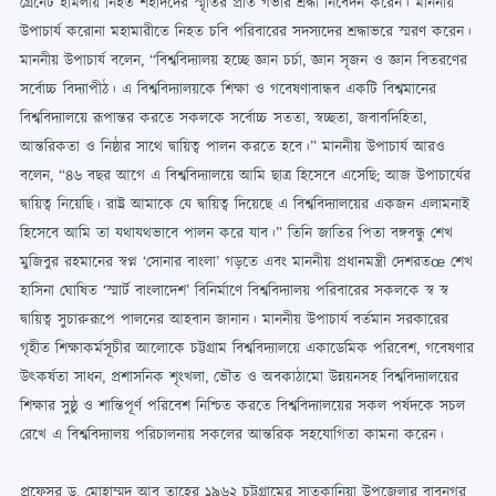
গ্রেনেট হামলায় নিহত শহীদদের স্মৃতির প্রতি গভীর শ্রদ্ধা নিবেদন করেন। মাননীয়
উপাচার্য করোনা মহামারীতে নিহত চবি পরিবারের সদস্যদের শ্রদ্ধাভরে স্মরণ করেন।
মাননীয় উপাচার্য বলেন, “বিশ্ববিদ্যালয় হচ্ছে জ্ঞান চর্চা, জ্ঞান সৃজন ও জ্ঞান বিতরণের
সর্বোচ্চ বিদ্যাপীঠ। এ বিশ্ববিদ্যালয়কে শিক্ষা ও গবেষণাবান্ধব একটি বিশ্বমানের
বিশ্ববিদ্যালয়ে রূপান্তর করতে সকলকে সর্বোচ্চ সততা, স্বচ্ছতা, জবাবদিহিতা,
আন্তরিকতা ও নিষ্ঠার সাথে দ্বায়িত্ব পালন করতে হবে।” মাননীয় উপাচার্য আরও
বলেন, “৪৬ বছর আগে এ বিশ্ববিদ্যালয়ে আমি ছাত্র হিসেবে এসেছি; আজ উপাচার্যের
দ্বায়িত্ব নিয়েছি। রাষ্ট্র আমাকে যে দ্বায়িত্ব দিয়েছে এ বিশ্ববিদ্যালয়ের একজন এলামনাই
হিসেবে আমি তা যথাযথভাবে পালন করে যাব।” তিনি জাতির পিতা বঙ্গবন্ধু শেখ
মুজিবুর রহমানের স্বপ্ন ‘সোনার বাংলা’ গড়তে এবং মাননীয় প্রধানমন্ত্রী দেশরতœ শেখ
হাসিনা ঘোষিত ‘স্মার্ট বাংলাদেশ’ বিনির্মাণে বিশ্ববিদ্যালয় পরিবারের সকলকে স্ব স্ব
দ্বায়িত্ব সুচারুরূপে পালনের আহবান জানান। মাননীয় উপাচার্য বর্তমান সরকারের
গৃহীত শিক্ষাকর্মসূচীর আলোকে চট্টগ্রাম বিশ্ববিদ্যালয়ে একাডেমিক পরিবেশ, গবেষণার
উৎকর্ষতা সাধন, প্রশাসনিক শৃংখলা, ভৌত ও অবকাঠামো উন্নয়নসহ বিশ্ববিদ্যালয়ের
শিক্ষার সুষ্ঠু ও শান্তিপূর্ণ পরিবেশ নিশ্চিত করতে বিশ্ববিদ্যালয়ের সকল পর্ষদকে সচল
রেখে এ বিশ্ববিদ্যালয় পরিচালনায় সকলের আন্তরিক সহযোগিতা কামনা করেন।
প্রফেসর ড. মোহাম্মদ আবু তাহের ১৯৬২ চট্টগ্রামের সাতকানিয়া উপজেলার বাবুনগর