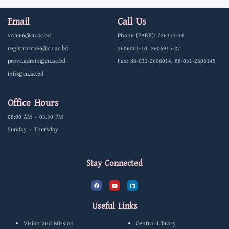
Email
Call Us
vccu66@cu.ac.bd
Phone (PABX): 726311-14
registrarcu66@cu.ac.bd
2606001-10, 2606915-27
provc.admin@cu.ac.bd
Fax: 88-031-2606014, 88-031-2606145
info@cu.ac.bd
Office Hours
08:00 AM – 03.30 PM
Sunday – Thursday
Stay Connected
F
Y
L
a
o
i
c
u
n
e
t
k
b
u
e
Useful Links
o
b
d
o
e
i
k
n
Vision and Mission
Central Library