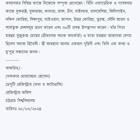
কল্যাণকর বিভিন্ন কাজে নিজেকে সম্পৃক্ত রেখেছেন। তিঁনি একাডেমিক ও গবেষণার
কাজে যুক্তরাষ্ট্র, যুক্তরাজ্য, কানাডা, ফ্রান্স, চীন, থাইল্যান্ড, মালয়েশিয়া, ফিলিপাইন,
দক্ষিণ কোরিয়া, সিঙ্গাপুর, তাইওয়ান, জাপান, উত্তর কোরিয়া, তুরস্ক, সৌদি আরব ও
সার্কভুক্ত দেশসমূহ ভ্রমণ করেন এবং ৩০টি প্রবন্ধ উপস্থাপন করেন। তাঁর পিতা
মরহুম বুজুরুজ মেহের (গ্রীন্ডলেজ ব্যাংক কমর্কর্তা) ও মাতা মরহুমা জাহানারা বেগম
ছিলেন সমাজ হিতৈষী। স্ত্রী ফারহানা আলম একজন গৃহিনী এবং তিনি এক কন্যা ও
দু’পুত্র সন্তানের জনক।
————
স্বাক্ষরিত/-
(খন্দকার মোয়াজ্জেম হোসেন)
ডেপুটি রেজিস্ট্রার (তথ্য ও ফটোগ্রাফি)
রেজিস্ট্রার অফিস
চট্টগ্রাম বিশ্ববিদ্যালয়
তারিখঃ ২০/০৩/২০২৪