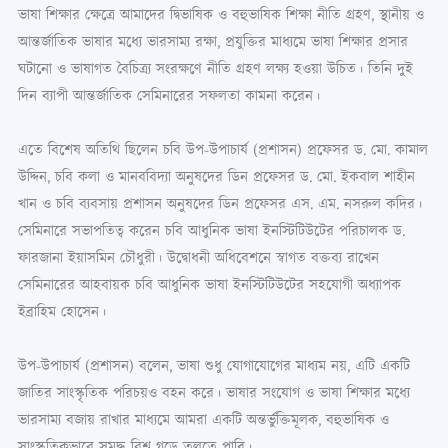
ভাষা শিক্ষার ক্ষেত্রে আমাদের দ্বিভাষিক ও বহুভাষিক শিক্ষা নীতি গ্রহণ, স্থানীয় ও
আন্তর্জাতিক ভাষার মধ্যে ভারসাম্য রক্ষা, প্রযুক্তির মাধ্যমে ভাষা শিক্ষার প্রসার
ঘটানো ও ভাষাগত বৈচিত্র্য সংরক্ষণে নীতি গ্রহণ লক্ষ্য হওয়া উচিত। তিনি দুই
দিন ব্যাপী আন্তর্জাতিক সেমিনারের সফলতা কামনা করেন।
এতে বিশেষ অতিথি ছিলেন চবি উপ-উপাচার্য (প্রশাসন) প্রফেসর ড. মো. কামাল
উদ্দিন, চবি কলা ও মানববিদ্যা অনুষদের ডিন প্রফেসর ড. মো. ইকবাল শাহীন
খান ও চবি ব্যবসায় প্রশাসন অনুষদের ডিন প্রফেসর এস. এম. নসরুল কদির।
সেমিনারে সভাপতিত্ব করেন চবি আধুনিক ভাষা ইনস্টিটিউটের পরিচালক ড.
ফারজানা ইয়াসমিন চৌধুরী। উদ্বোধনী অধিবেশনে স্বাগত বক্তব্য রাখেন
সেমিনারের আহবায়ক চবি আধুনিক ভাষা ইনস্টিটিউটের সহযোগী অধ্যাপক
ইব্রাহিম হোসেন।
উপ-উপাচার্য (প্রশাসন) বলেন, ভাষা শুধু যোগাযোগের মাধ্যম নয়, এটি একটি
জাতির সাংস্কৃতিক পরিচয়ও বহন করে। ভাষার সংযোগ ও ভাষা শিক্ষার মধ্যে
ভারসাম্য বজায় রাখার মাধ্যমে আমরা একটি অন্তর্ভুক্তিমূলক, বহুভাষিক ও
সাংস্কৃতিকভাবে সমৃদ্ধ বিশ্ব গড়ে তুলতে পারি।