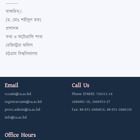
———–
স্বাক্ষরিত/-
(ড. মোঃ শহীদুল হক)
প্রশাসক
তথ্য ও ফটোগ্রাফি শাখা
রেজিস্ট্রার অফিস
চট্টগ্রাম বিশ্ববিদ্যালয়
Email
Call Us
vccu66@cu.ac.bd
Phone (PABX): 726311-14
registrarcu66@cu.ac.bd
2606001-10, 2606915-27
provc.admin@cu.ac.bd
Fax: 88-031-2606014, 88-031-2606145
info@cu.ac.bd
Office Hours