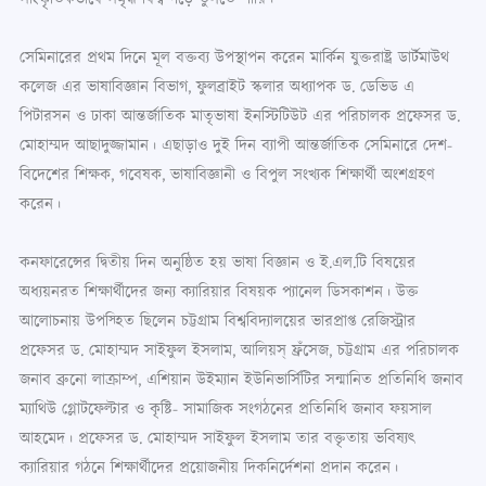
সেমিনারের প্রথম দিনে মূল বক্তব্য উপস্থাপন করেন মার্কিন যুক্তরাষ্ট্র ডার্টমাউথ
কলেজ এর ভাষাবিজ্ঞান বিভাগ, ফুলব্রাইট স্কলার অধ্যাপক ড. ডেভিড এ
পিটারসন ও ঢাকা আন্তর্জাতিক মাতৃভাষা ইনস্টিটিউট এর পরিচালক প্রফেসর ড.
মোহাম্মদ আছাদুজ্জামান। এছাড়াও দুই দিন ব্যাপী আন্তর্জাতিক সেমিনারে দেশ-
বিদেশের শিক্ষক, গবেষক, ভাষাবিজ্ঞানী ও বিপুল সংখ্যক শিক্ষার্থী অংশগ্রহণ
করেন।
কনফারেন্সের দ্বিতীয় দিন অনুষ্ঠিত হয় ভাষা বিজ্ঞান ও ই.এল.টি বিষয়ের
অধ্যয়নরত শিক্ষার্থীদের জন্য ক্যারিয়ার বিষয়ক প্যানেল ডিসকাশন। উক্ত
আলোচনায় উপস্হিত ছিলেন চট্টগ্রাম বিশ্ববিদ্যালয়ের ভারপ্রাপ্ত রেজিস্ট্রার
প্রফেসর ড. মোহাম্মদ সাইফুল ইসলাম, আলিয়স্ ফ্রঁসেজ, চট্টগ্রাম এর পরিচালক
জনাব ব্রুনো লাক্রাম্প, এশিয়ান উইম্যান ইউনিভার্সিটির সন্মানিত প্রতিনিধি জনাব
ম্যাথিউ গ্লোটফেল্টার ও কৃষ্টি- সামাজিক সংগঠনের প্রতিনিধি জনাব ফয়সাল
আহমেদ। প্রফেসর ড. মোহাম্মদ সাইফুল ইসলাম তার বক্তৃতায় ভবিষ্যৎ
ক্যারিয়ার গঠনে শিক্ষার্থীদের প্রয়োজনীয় দিকনির্দেশনা প্রদান করেন।