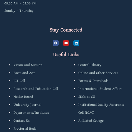
08:00 AM – 03.30 PM
Sunday – Thursday
Stay Connected
F
Y
L
a
o
i
c
u
n
e
t
k
b
u
e
Useful Links
o
b
d
o
e
i
k
n
Vision and Mission
Central Library
Facts and Acts
Online and Other Services
ICT Cell
Forms & Downloads
Research and Publication Cell
International Student Affairs
Notice Board
SDGs at CU
University Journal
Institutional Quality Assurance
Departments/Institutes
Cell (IQAC)
Contact Us
Affiliated College
Proctorial Body