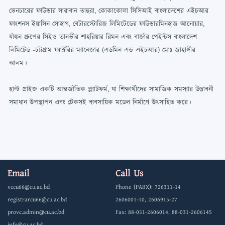
ভেনচারের ফাউন্ডার সারাবান তাহুরা, কোকাকোলা সিসিআই বাংলাদেশের এইচআর
ফাংশনস ইয়াসিন সোহাগ, বেটারস্টোরিজ লিমিটেডের ফাউন্ডারমিনহাজ আনোয়ার,
র্যাঙ্কন গ্রুপের সিইও তানভীর শাহরিয়ার রিমন এবং বার্জার পেইন্টস বাংলাদেশ
লিমিটেড -চট্টগ্রাম ফ্যাক্টরির ম্যানেজার (এডমিন এন্ড এইচআর) মোঃ জাহাঙ্গীর
আলম।
হাল্ট প্রাইজ একটি আন্তর্জাতিক প্ল্যাটফর্ম, যা শিক্ষার্থীদের সামাজিক সমস্যার উদ্ভাবনী
সমাধান উপস্থাপন এবং টেকসই ব্যবসায়িক মডেল নির্মাণে উৎসাহিত করে।
Email
Call Us
vccu66@cu.ac.bd
Phone (PABX): 726311-14
registrarcu66@cu.ac.bd
2606001-10, 2606915-27
provc.admin@cu.ac.bd
Fax: 88-031-2606014, 88-031-2606145
info@cu.ac.bd