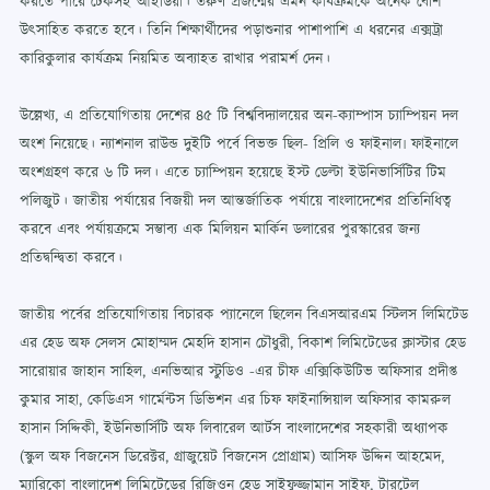
করতে পারে টেকসই আইডিয়া। তরুণ প্রজন্মের এমন কার্যক্রমকে অনেক বেশি
উৎসাহিত করতে হবে। তিনি শিক্ষার্থীদের পড়াশুনার পাশাপাশি এ ধরনের এক্সট্রা
কারিকুলার কার্যক্রম নিয়মিত অব্যাহত রাখার পরামর্শ দেন।
উল্লেখ্য, এ প্রতিযোগিতায় দেশের ৪৫ টি বিশ্ববিদ্যালয়ের অন-ক্যাম্পাস চ্যাম্পিয়ন দল
অংশ নিয়েছে। ন্যাশনাল রাউন্ড দুইটি পর্বে বিভক্ত ছিল- প্রিলি ও ফাইনাল৷ ফাইনালে
অংশগ্রহণ করে ৬ টি দল। এতে চ্যাম্পিয়ন হয়েছে ইস্ট ডেল্টা ইউনিভার্সিটির টিম
পলিজুট। জাতীয় পর্যায়ের বিজয়ী দল আন্তর্জাতিক পর্যায়ে বাংলাদেশের প্রতিনিধিত্ব
করবে এবং পর্যায়ক্রমে সম্ভাব্য এক মিলিয়ন মার্কিন ডলারের পুরস্কারের জন্য
প্রতিদ্বন্দ্বিতা করবে।
জাতীয় পর্বের প্রতিযোগিতায় বিচারক প্যানেলে ছিলেন বিএসআরএম স্টিলস লিমিটেড
এর হেড অফ সেলস মোহাম্মদ মেহদি হাসান চৌধুরী, বিকাশ লিমিটেডের ক্লাস্টার হেড
সারোয়ার জাহান সাহিল, এনভিআর স্টুডিও -এর চীফ এক্সিকিউটিভ অফিসার প্রদীপ্ত
কুমার সাহা, কেডিএস গার্মেন্টস ডিভিশন এর চিফ ফাইনান্সিয়াল অফিসার কামরুল
হাসান সিদ্দিকী, ইউনিভার্সিটি অফ লিবারেল আর্টস বাংলাদেশের সহকারী অধ্যাপক
(স্কুল অফ বিজনেস ডিরেক্টর, গ্রাজুয়েট বিজনেস প্রোগ্রাম) আসিফ উদ্দিন আহমেদ,
ম্যারিকো বাংলাদেশ লিমিটেডের রিজিওন হেড সাইফুজ্জামান সাইফ, টারটেল