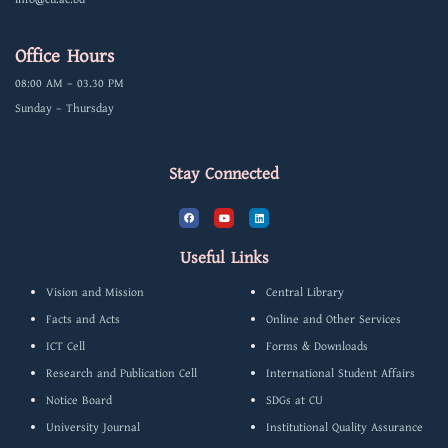
Office Hours
08:00 AM – 03.30 PM
Sunday – Thursday
Stay Connected
F
Y
L
a
o
i
c
u
n
e
t
k
b
u
e
Useful Links
o
b
d
o
e
i
k
n
Vision and Mission
Central Library
Facts and Acts
Online and Other Services
ICT Cell
Forms & Downloads
Research and Publication Cell
International Student Affairs
Notice Board
SDGs at CU
University Journal
Institutional Quality Assurance