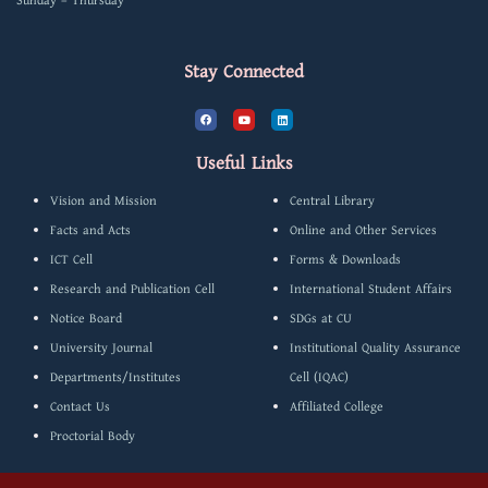
Sunday – Thursday
Stay Connected
F
Y
L
a
o
i
c
u
n
e
t
k
b
u
e
Useful Links
o
b
d
o
e
i
k
n
Vision and Mission
Central Library
Facts and Acts
Online and Other Services
ICT Cell
Forms & Downloads
Research and Publication Cell
International Student Affairs
Notice Board
SDGs at CU
University Journal
Institutional Quality Assurance
Departments/Institutes
Cell (IQAC)
Contact Us
Affiliated College
Proctorial Body