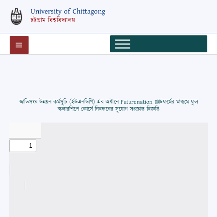
Skip
University of Chittagong
to
চট্টগ্রাম বিশ্ববিদ্যালয়
content
জাতিসংঘ উন্নয়ন কর্মসূচি (ইউএনডিপি) এর অধীনে Futurenation প্ল্যাটফর্মের মাধ্যমে ফুল
স্কলারশিপে কোর্সে নিবন্ধনের সুযোগ সংক্রান্ত বিজ্ঞপ্তি