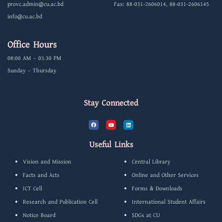
provc.admin@cu.ac.bd
Fax: 88-031-2606014, 88-031-2606145
info@cu.ac.bd
Office Hours
08:00 AM – 03.30 PM
Sunday – Thursday
Stay Connected
F
Y
L
a
o
i
c
u
n
e
t
k
b
u
e
Useful Links
o
b
d
o
e
i
k
n
Vision and Mission
Central Library
Facts and Acts
Online and Other Services
ICT Cell
Forms & Downloads
Research and Publication Cell
International Student Affairs
Notice Board
SDGs at CU