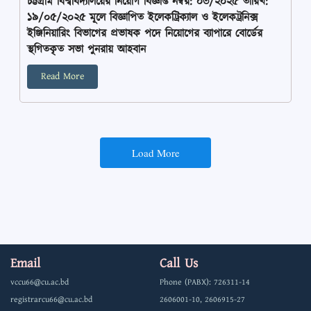
চট্টগ্রাম বিশ্ববিদ্যালয়ের নিয়োগ বিজ্ঞপ্তি নম্বর: ০৩/২০২৫ তারিখ:
১৯/০৫/২০২৫ মূলে বিজ্ঞাপিত ইলেকট্রিক্যাল ও ইলেকট্রনিক্স
ইঞ্জিনিয়ারিং বিভাগের প্রভাষক পদে নিয়োগের ব্যাপারে বোর্ডের
স্থগিতকৃত সভা পুনরায় আহবান
Read More
Load More
Email
Call Us
vccu66@cu.ac.bd
Phone (PABX): 726311-14
registrarcu66@cu.ac.bd
2606001-10, 2606915-27