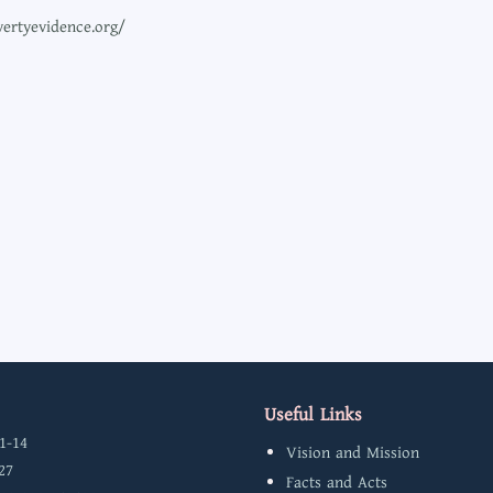
overtyevidence.org/
Useful Links
1-14
Vision and Mission
27
Facts and Acts