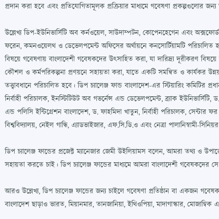
প্রদান করা হবে এবং প্রতিযোগিতামূলক প্রক্রিয়ার মাধ্যমে গবেষণা প্রকল্পগুলোর জন্
উল্লেখ্য ডিপ-ইউনিভার্সিটি অব কর্নওয়েল, সাউদাম্পটন, কোপেনহেগেন এবং অক্সফোর্ড প
ফরেন, কমনওয়েলথ ও ডেভেলপমেন্ট অফিসের অর্থায়নে কনসোর্টিয়ামটি পরিচালিত হচ্ছে। ডি
বিষয়ে গবেষণায় বাংলাদেশী গবেষকদের উৎসাহিত করা, যা দারিদ্র্য দূরীকরণ বিষয়ে ত
কৌশল ও কর্মপরিকল্পনা প্রণয়নে সহায়তা করা, যাতে একটি সমন্বিত ও কার্যকর উন্নয়নে
তত্ত্বাবধানে পরিচালিত হবে। ডিপ চ্যালেঞ্জ ফান্ড বাংলাদেশ-এর স্টিয়ারিং কমিটি
নির্বাহী পরিচালক, ইনস্টিটিউট অব গভর্নেন্স এন্ড ডেভেলপমেন্ট, ব্র্যাক ইউনিভার্সিটি,
এন্ড পলিসি ইন্টিগ্রেশন বাংলাদেশ, ড. ফাহমিদা খাতুন, নির্বাহী পরিচালক, সেন্টার ফ
বিশ্ববিদ্যালয়, নেইল গান্ধি, এ্যাডভাইজার, এফ.সি.ডি.ও এবং নেত্রা পালানিস্বামী-সিনিয়র 
ডিপ চ্যালেঞ্জ ফান্ডের প্রজেক্ট ম্যানেজার জেমী উইলিয়ামস বলেন, আমরা তথ্য ও উপাত্ত
সহায়তা করতে চাই। ডিপ চ্যালেঞ্জ ফান্ডের মাধ্যমে আমরা বাংলাদেশী গবেষকদে
আরও উল্লেখ্য, ডিপ চ্যালেঞ্জ ফান্ডের জন্য চাইলে গবেষণা প্রতিষ্ঠান বা একজন গ
বাংলাদেশ ছাড়াও ভারত, মিয়ানমার, তানজানিয়া, ইথিওপিয়া, মাদাগাস্কার, মোজাম্বিক 