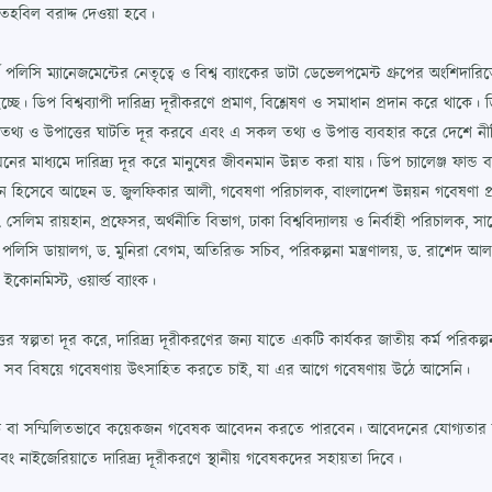
য তহবিল বরাদ্দ দেওয়া হবে।
লিসি ম্যানেজমেন্টের নেতৃত্বে ও বিশ্ব ব্যাংকের ডাটা ডেভেলপমেন্ট গ্রুপের অংশিদারিত
প বিশ্বব্যাপী দারিদ্র্য দূরীকরণে প্রমাণ, বিশ্লেষণ ও সমাধান প্রদান করে থাকে। ডিপ চ
থ্য ও উপাত্তের ঘাটতি দূর করবে এবং এ সকল তথ্য ও উপাত্ত ব্যবহার করে দেশে নীতি
র মাধ্যমে দারিদ্র্য দূর করে মানুষের জীবনমান উন্নত করা যায়। ডিপ চ্যালেঞ্জ ফান্ড 
র প্রধান হিসেবে আছেন ড. জুলফিকার আলী, গবেষণা পরিচালক, বাংলাদেশ উন্নয়ন গবেষণা 
 ড. সেলিম রায়হান, প্রফেসর, অর্থনীতি বিভাগ, ঢাকা বিশ্ববিদ্যালয় ও নির্বাহী পরিচালক, সা
র পলিসি ডায়ালগ, ড. মুনিরা বেগম, অতিরিক্ত সচিব, পরিকল্পনা মন্ত্রণালয়, ড. রাশেদ আ
ইকোনমিস্ট, ওয়ার্ল্ড ব্যাংক।
ের স্বল্পতা দূর করে, দারিদ্র্য দূরীকরণের জন্য যাতে একটি কার্যকর জাতীয় কর্ম পরিকল্প
র সে সব বিষয়ে গবেষণায় উৎসাহিত করতে চাই, যা এর আগে গবেষণায় উঠে আসেনি।
বেষক বা সম্মিলিতভাবে কয়েকজন গবেষক আবেদন করতে পারবেন। আবেদনের যোগ্যতার ভিত্তি
এবং নাইজেরিয়াতে দারিদ্র্য দূরীকরণে স্থানীয় গবেষকদের সহায়তা দিবে।