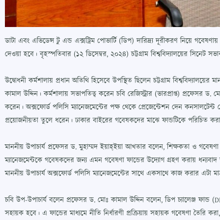
ডাটা এবং এভিডেন্স টু এন্ড এক্সট্রিম পোভার্টি (ডিপ) দারিদ্র্য দূরীকরণ নিয়ে গবে
দেওয়া হবে। বৃহস্পতিবার (১২ ডিসেম্বর, ২০২৪) চট্টগ্রাম বিশ্ববিদ্যালয়ের সিনেট সভ
উদ্বোধনী কর্মশালায় প্রধান অতিথি হিসেবে উপস্থিত ছিলেন চট্টগ্রাম বিশ্ববিদ্যালয়ে
কামাল উদ্দিন। কর্মশালায় সভাপতিত্ব করেন চবি রেজিস্ট্রার (ভারপ্রাপ্ত) প্রফেসর ড. ম
করেন। অক্সফোর্ড পলিসি ম্যানেজমেন্টের পক্ষ থেকে প্রেজেন্টেশন দেন কনসালটেন্ট সো
প্রয়োজনীয়তা তুলে ধরেন। ঢাকার বাইরের গবেষকদের মাঝে ফান্ডটিকে পরিচিত করার 
মাননীয় উপাচার্য প্রফেসর ড. মুহাম্মদ ইয়াহ্ইয়া আখতার বলেন, শিক্ষকতা ও গবেষণা 
ম্যানেজমেন্টকে গবেষকদের জন্য এমন গবেষণা ফান্ডের উদ্যোগ গ্রহণ করায় ধন্যবাদ
মাননীয় উপাচার্য অক্সফোর্ড পলিসি ম্যানেজমেন্টের সাথে একসাথে কাজ করার এটা মা
চবি উপ-উপাচার্য বলেন প্রফেসর ড. মোঃ কামাল উদ্দিন বলেন, ডিপ চ্যালেঞ্জ ফান্ড (DE
সহায়ক হবে। এ ফান্ডের মাধ্যমে নীতি নির্ধারণী প্রক্রিয়ায় সহায়ক গবেষণা তৈরি