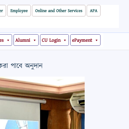
er
Employee
Online and Other Services
APA
es
Alumni
CU Login
ePayment
ষকরা পাবে অনুদান