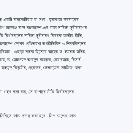
্বে একটি কনসোর্টিয়াম বা সংঘ। যুক্তরাজ্য সরকারের
্যালেঞ্জ ফান্ড বাংলাদেশ-এর লক্ষ্য দারিদ্র্য দূরীকরণের
 নির্ধারকদের দারিদ্র্য দূরীকরণ বিষয়ক জাতীয় নীতি,
বাংলাদেশ দেশের প্রথিতযশা অর্থনীতিবিদ ও শিক্ষাবিদদের
প্রতিষ্ঠান। এছাড়া সদস্য হিসেবে আছেন ড. ইমরান মতিন,
নেম, ড. মোহাম্মদ আবদুর রাজ্জাক, চেয়ারম্যান, রিসার্চ
ল মাহমুদ তিতুমীর, প্রফেসর, ডেভলমেন্ট স্টাডিজ, ঢাকা
না গ্রহণ করা যায়, সে ব্যাপারে নীতি নির্ধারকদের
তে ফান্ড প্রদান করা হবে। ডিপ চ্যালেঞ্জ ফান্ড