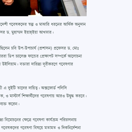
ংলাদেশী গবেষকদের স্বল্প ও মাঝারি ধরনের আর্থিক অনুদান
রফেসর ড. মুহাম্মদ ইয়াহ্ইয়া আখতার।
ত ছিলেন চবি উপ-উপাচার্য (প্রশাসন) প্রফেসর ড. মোঃ
রা ডিপ চ্যালেঞ্জ ফান্ডের প্রেক্ষাপট সম্পর্কে আলোচনা
 উইলিয়াম। বক্তারা দারিদ্র্য দূরীকরণে গবেষণার
ী এ দুইটি তাদের দায়িত্ব। অক্সফোর্ড পলিসি
মাস্টার্স শিক্ষার্থীদের গবেষণায় আরও উদ্বুদ্ধ করবে।
ব্যক্ত করেন।
য বিমোচনের ক্ষেত্রে গবেষণা কার্যক্রম পরিচালনায়
কশপে গবেষকদের গবেষণা বিষয়ে মতামত ও দিকনির্দেশনা