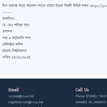
ডিপ চ্যালেঞ্জ ফান্ডে আবেদন করতে চাইলে নিচের লিঙ্কটি ভিজিট করুন :https://p
———–
স্বাক্ষরিত/-
(ড. মোঃ শহীদুল হক)
প্রশাসক
তথ্য ও ফটোগ্রাফি শাখা
রেজিস্ট্রার অফিস
চট্টগ্রাম বিশ্ববিদ্যালয়
তারিখ: ১৩/১২/২০২৪
Email
Call Us
vccu66@cu.ac.bd
Phone (PABX): 72631
registrarcu66@cu.ac.bd
2606001-10, 2606915-