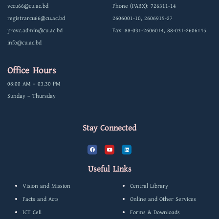
vccu66@cu.ac.bd
Phone (PABX): 726311-14
registrarcu66@cu.ac.bd
2606001-10, 2606915-27
provc.admin@cu.ac.bd
Fax: 88-031-2606014, 88-031-2606145
info@cu.ac.bd
Office Hours
08:00 AM – 03.30 PM
Sunday – Thursday
Stay Connected
F
Y
L
a
o
i
c
u
n
e
t
k
b
u
e
Useful Links
o
b
d
o
e
i
k
n
Vision and Mission
Central Library
Facts and Acts
Online and Other Services
ICT Cell
Forms & Downloads