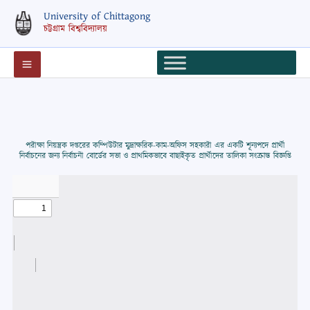
Skip
University of Chittagong
to
চট্টগ্রাম বিশ্ববিদ্যালয়
content
পরীক্ষা নিয়ন্ত্রক দপ্তরের কম্পিউটার মুদ্রাক্ষরিক-কাম-অফিস সহকারী এর একটি শূন্যপদে প্রার্থী
নির্বাচনের জন্য নির্বাচনী বোর্ডের সভা ও প্রাথমিকভাবে বাছাইকৃত প্রার্থীদের তালিকা সংক্রান্ত বিজ্ঞপ্তি