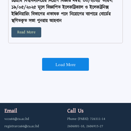
চট্টগ্রাম বিশ্ববিদ্যালয়ের নিয়োগ বিজ্ঞপ্তি নম্বর: ০৩/২০২৫ তারিখ:
১৯/০৫/২০২৫ মূলে বিজ্ঞাপিত ইলেকট্রিক্যাল ও ইলেকট্রনিক্স
ইঞ্জিনিয়ারিং বিভাগের প্রভাষক পদে নিয়োগের ব্যাপারে বোর্ডের
স্থগিতকৃত সভা পুনরায় আহবান
Read More
Load More
Email
Call Us
vccu66@cu.ac.bd
Phone (PABX): 726311-14
registrarcu66@cu.ac.bd
2606001-10, 2606915-27