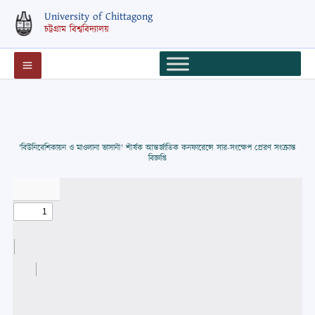
Skip
University of Chittagong
to
চট্টগ্রাম বিশ্ববিদ্যালয়
content
'বিউনিবেশিকায়ন ও মাওলানা ভাসানী' শীর্ষক আন্তর্জাতিক কনফারেন্সে সার-সংক্ষেপ প্রেরণ সংক্রান্ত
বিজ্ঞপ্তি