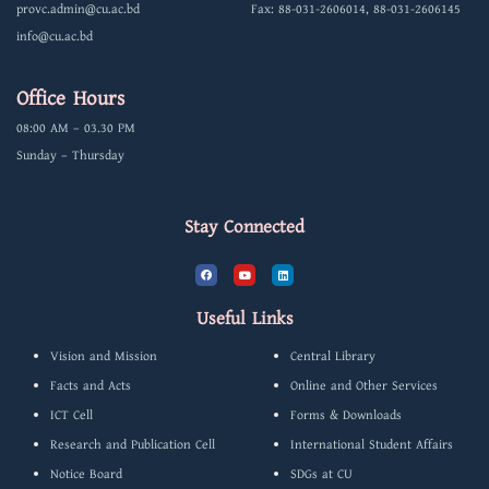
provc.admin@cu.ac.bd
Fax: 88-031-2606014, 88-031-2606145
info@cu.ac.bd
Office Hours
08:00 AM – 03.30 PM
Sunday – Thursday
Stay Connected
F
Y
L
a
o
i
c
u
n
e
t
k
b
u
e
Useful Links
o
b
d
o
e
i
k
n
Vision and Mission
Central Library
Facts and Acts
Online and Other Services
ICT Cell
Forms & Downloads
Research and Publication Cell
International Student Affairs
Notice Board
SDGs at CU