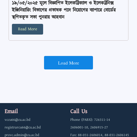
১৯/০৫/২০২৫ মূলে বিজ্ঞাপিত ইলেকট্রিক্যাল ও ইলেকট্রনিক্স
ইঞ্জিনিয়ারিং বিভাগের প্রভাষক পদে নিয়োগের ব্যাপারে বোর্ডের
স্থগিতকৃত সভা পুনরায় আহবান
Read More
Load More
Email
Call Us
vccu66@cu.ac.bd
Phone (PABX): 726311-14
registrarcu66@cu.ac.bd
2606001-10, 2606915-27
provc.admin@cu.ac.bd
Fax: 88-031-2606014, 88-031-2606145