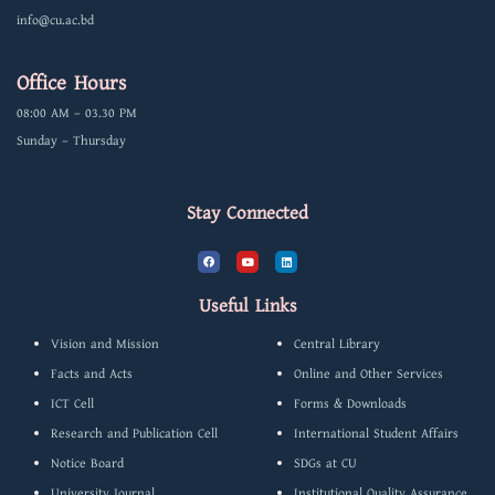
info@cu.ac.bd
Office Hours
08:00 AM – 03.30 PM
Sunday – Thursday
Stay Connected
F
Y
L
a
o
i
c
u
n
e
t
k
b
u
e
Useful Links
o
b
d
o
e
i
k
n
Vision and Mission
Central Library
Facts and Acts
Online and Other Services
ICT Cell
Forms & Downloads
Research and Publication Cell
International Student Affairs
Notice Board
SDGs at CU
University Journal
Institutional Quality Assurance