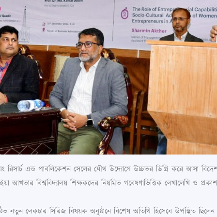
AC) এবং রিসার্চ এন্ড পাবলিকেশন সেলের যৌথ উদ্যোগে উচ্চতর ডিগ্রি করে আসা 
াহ্ইয়া আখতার বিশ্ববিদ্যালয় শিক্ষকদের নিয়মিত গবেষণাভিত্তিক লেখালেখি ও প্
্ঠিত নতুন লেকচার সিরিজ বিষয়ক অনুষ্ঠানে বিশেষ অতিথি হিসেবে উপস্থিত ছিলেন