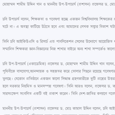
মোহাম্মদ শামীম উদ্দিন খান ও মাননীয় উপ-উপাচার্য (প্রশাসন) প্রফেসর ড.
চবি উপাচার্য বলেন, শিক্ষকতা ও গবেষণা হচ্ছে একজন বিশ্ববিদ্যালয় শিক্ষকের
ঘটে না। এ অবস্থা কাটিয়ে উঠতে হবে এবং আমাদের লেখক সত্ত্বার বিকাশ ঘটাত
তিনি চবি আইকিউএসি ও রিসার্চ এন্ড পাবলিকেশন সেলের উদ্যোগে আয়োজিত ধা
সম্মানিত শিক্ষকরা জ্ঞান-বিজ্ঞানের নিজ শাখার বাইরে অন্য শাখা সম্পর্কেও ভ
চবি উপ-উপাচার্য (একাডেমিক) প্রফেসর ড. মোহাম্মদ শামীম উদ্দিন খান বলেন,
পৃথিবীকে বাসযোগ্য,আনন্দায়ক ও সহজতর করে তোলার পিছনে রয়েছে গবেষণ
তুলছে। যেকোন প্রতিষ্ঠানে একজন ভালো সিদ্ধান্ত গ্রহণকারীকে দুটি প্রশ্নের উ
হলে দরকার নিয়মিত ও মানসম্পন্ন গবেষণা। তিনি আরও বলেন, প্রফেসর ড. কাজী
সারসংক্ষেপ সংবলিত একটি বই প্রকাশ করেন। তিনি দেশ-জাতির কল্যাণে গবেষণা
মাননীয় উপ-উপাচার্য (প্রশাসন) প্রফেসর ড. মোঃ কামাল উদ্দিন বলেন, চবি আ