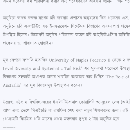
এমন গবেষণা কর্ম পরিচালনা করার জন্য গবেষকদের আহবান জানান। তিনি গবেষণ
অনুষ্ঠানে স্বাগত বক্তব্য রাখেন চবি ব্যবসায় প্রশাসন অনুষদের ডিন প্রফে
অনুষ্ঠানে চবি একাউন্টিং এন্ড ইনফরমেশন সিস্টেমস বিভাগের অবসরপ্রাপ্ত প্রফ
উপস্থিত ছিলেন। ঊদ্বোধনী অনুষ্ঠান পরিচালনা করেন চবি আইকিউএসি’র অতি
প্রফেসর ড. শাহাদাত হোছাইন।
মূল সেশনে সম্প্রতি ইতালির University of Naples Federico II থেকে ২ ব
Level Diversity and Systematic Tail Risk’ এর মূলকথা সংক্ষেপে উপস্থাপন
বিভাগের সহকারী অধ্যাপক জনাব শারমিন আকতার তার থিসিস ‘The Role o
Australia’ এর মূল বিষয়সমূহ উপস্থাপন করেন।
উল্লেখ্য, চট্টগ্রাম বিশ্ববিদ্যালয়ের ইনস্টিটিউশনাল কোয়ালিটি অ্যাসুরেন্স
আসা এবং দেশে পিএইচডি বা এমফিল শেষ করা নতুন শিক্ষকদের জন্য। এই কর্মশালা
প্রোগ্রামটি নিয়মিত প্রতি মাসের প্রথম মঙ্গলবার দুপুর ২ টায় অনুষ্ঠিত হবে।
———–