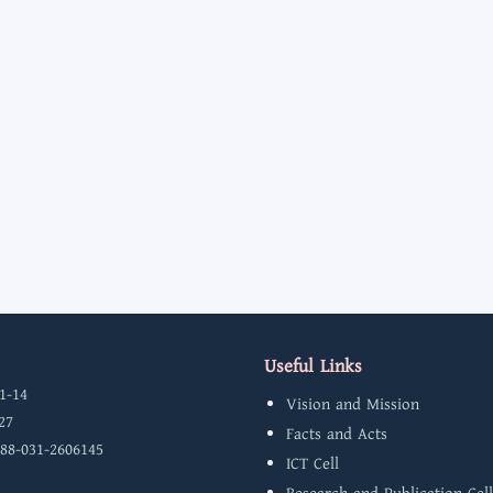
Useful Links
1-14
Vision and Mission
27
Facts and Acts
 88-031-2606145
ICT Cell