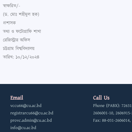
স্বাক্ষরিত/-
(ড. মোঃ শহীদুল হক)
প্রশাসক
তথ্য ও ফটোগ্রাফি শাখা
রেজিস্ট্রার অফিস
চট্টগ্রাম বিশ্ববিদ্যালয়
তারিখ: ১০/১২/২০২৪
Email
Call Us
vccu66@cu.ac.bd
Phone (PABX): 72631
registrarcu66@cu.ac.bd
2606001-10, 2606915-
provc.admin@cu.ac.bd
Fax: 88-031-2606014,
info@cu.ac.bd