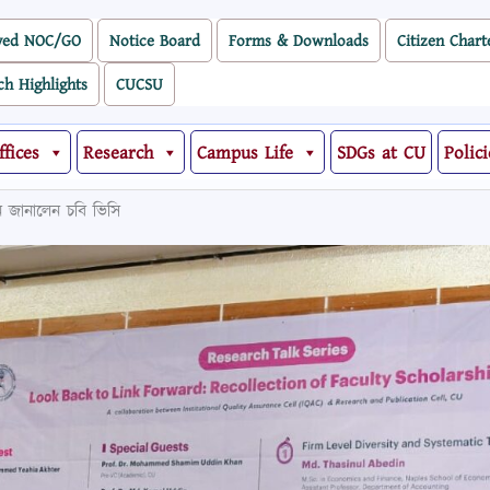
ved NOC/GO
Notice Board
Forms & Downloads
Citizen Chart
ch Highlights
CUCSU
ffices
Research
Campus Life
SDGs at CU
Polici
ান জানালেন চবি ভিসি