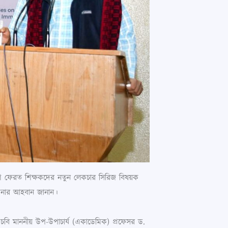
বিদেশ ফেরত শিক্ষকদের নতুন লেকচার সিরিজ বিষয়ক
রকাশনার আহবান জানান।
 চবি মাননীয় উপ-উপাচার্য (একাডেমিক) প্রফেসর ড.