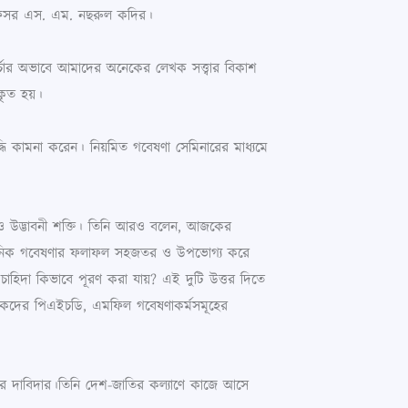
প্রফেসর এস. এম. নছরুল কদির।
 চর্চার অভাবে আমাদের অনেকের লেখক সত্ত্বার বিকাশ
পকৃত হয়।
ি কামনা করেন। নিয়মিত গবেষণা সেমিনারের মাধ্যমে
তি ও উদ্ভাবনী শক্তি। তিনি আরও বলেন, আজকের
আধুনিক গবেষণার ফলাফল সহজতর ও উপভোগ্য করে
ে চাহিদা কিভাবে পূরণ করা যায়? এই দুটি উত্তর দিতে
ক্ষকদের পিএইচডি, এমফিল গবেষণাকর্মসমূহের
্বের দাবিদার।তিনি দেশ-জাতির কল্যাণে কাজে আসে