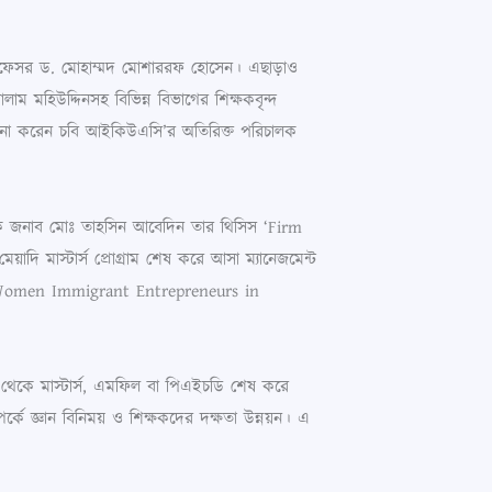
ক প্রফেসর ড. মোহাম্মদ মোশাররফ হোসেন। এছাড়াও
াম মহিউদ্দিনসহ বিভিন্ন বিভাগের শিক্ষকবৃন্দ
ালনা করেন চবি আইকিউএসি’র অতিরিক্ত পরিচালক
যাপক জনাব মোঃ তাহসিন আবেদিন তার থিসিস ‘Firm
ি মাস্টার্স প্রোগ্রাম শেষ করে আসা ম্যানেজমেন্ট
f Women Immigrant Entrepreneurs in
দেশ থেকে মাস্টার্স, এমফিল বা পিএইচডি শেষ করে
কে জ্ঞান বিনিময় ও শিক্ষকদের দক্ষতা উন্নয়ন। এ