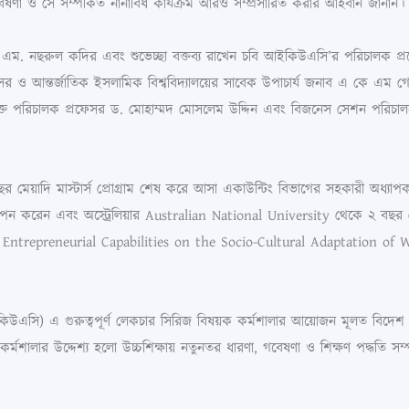
া ও সে সম্পর্কিত নানাবিধ কার্যক্রম আরও সম্প্রসারিত করার আহবান জানান।
সর এস. এম. নছরুল কদির এবং শুভেচ্ছা বক্তব্য রাখেন চবি আইকিউএসি’র পরিচাল
েসর ও আন্তর্জাতিক ইসলামিক বিশ্ববিদ্যালয়ের সাবেক উপাচার্য জনাব এ কে এম গোল
রিক্ত পরিচালক প্রফেসর ড. মোহাম্মদ মোসলেম উদ্দিন এবং বিজনেস সেশন পরিচ
ছর মেয়াদি মাস্টার্স প্রোগ্রাম শেষ করে আসা একাউন্টিং বিভাগের সহকারী অধ্
 করেন এবং অস্ট্রেলিয়ার Australian National University থেকে ২ বছর মেয়াদ
f Entrepreneurial Capabilities on the Socio-Cultural Adaptation o
 সেল (আইকিউএসি) এ গুরুত্বপূর্ণ লেকচার সিরিজ বিষয়ক কর্মশালার আয়োজন মূলত বি
র উদ্দেশ্য হলো উচ্চশিক্ষায় নতুনতর ধারণা, গবেষণা ও শিক্ষণ পদ্ধতি সম্পর্