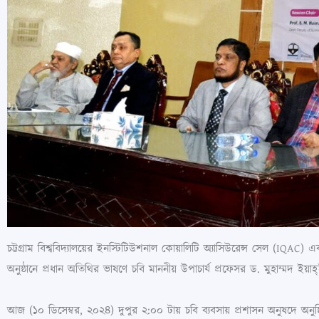
চট্টগ্রাম বিশ্ববিদ্যালয়ের ইনস্টিটিউশনাল কোয়ালিটি অ্যাসিউরেন্স সেল (IQ
অনুষ্ঠানে প্রধান অতিথির ভাষণে চবি মাননীয় উপাচার্য প্রফেসর ড. মুহাম্মদ ইয়
আজ (১০ ডিসেম্বর, ২০২৪) দুপুর ২:০০ টায় চবি ব্যবসায় প্রশাসন অনুষদে অনুষ