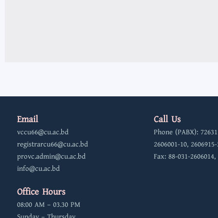
Email
Call Us
vccu66@cu.ac.bd
Phone (PABX): 72631
registrarcu66@cu.ac.bd
2606001-10, 2606915-
provc.admin@cu.ac.bd
Fax: 88-031-2606014,
info@cu.ac.bd
Office Hours
08:00 AM – 03.30 PM
Sunday – Thursday