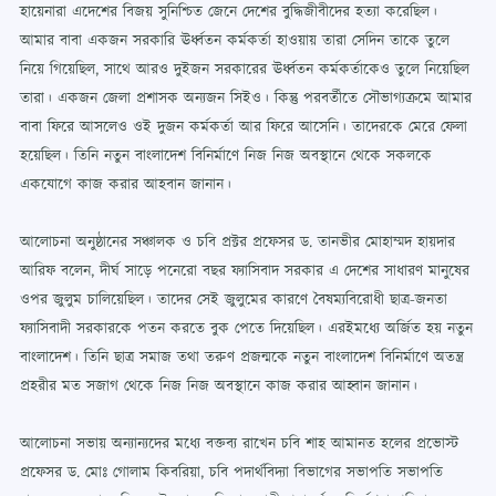
হায়েনারা এদেশের বিজয় সুনিশ্চিত জেনে দেশের বুদ্ধিজীবীদের হত্যা করেছিল।
আমার বাবা একজন সরকারি ঊর্ধ্বতন কর্মকর্তা হাওয়ায় তারা সেদিন তাকে তুলে
নিয়ে গিয়েছিল, সাথে আরও দুইজন সরকারের ঊর্ধ্বতন কর্মকর্তাকেও তুলে নিয়েছিল
তারা। একজন জেলা প্রশাসক অন্যজন সিইও। কিন্তু পরবর্তীতে সৌভাগ্যক্রমে আমার
বাবা ফিরে আসলেও ওই দুজন কর্মকর্তা আর ফিরে আসেনি। তাদেরকে মেরে ফেলা
হয়েছিল। তিনি নতুন বাংলাদেশ বিনির্মাণে নিজ নিজ অবস্থানে থেকে সকলকে
একযোগে কাজ করার আহবান জানান।
আলোচনা অনুষ্ঠানের সঞ্চালক ও চবি প্রক্টর প্রফেসর ড. তানভীর মোহাম্মদ হায়দার
আরিফ বলেন, দীর্ঘ সাড়ে পনেরো বছর ফ্যাসিবাদ সরকার এ দেশের সাধারণ মানুষের
ওপর জুলুম চালিয়েছিল। তাদের সেই জুলুমের কারণে বৈষম্যবিরোধী ছাত্র-জনতা
ফ্যাসিবাদী সরকারকে পতন করতে বুক পেতে দিয়েছিল। এরইমধ্যে অর্জিত হয় নতুন
বাংলাদেশ। তিনি ছাত্র সমাজ তথা তরুণ প্রজন্মকে নতুন বাংলাদেশ বিনির্মাণে অতন্ত্র
প্রহরীর মত সজাগ থেকে নিজ নিজ অবস্থানে কাজ করার আহ্বান জানান।
আলোচনা সভায় অন্যান্যদের মধ্যে বক্তব্য রাখেন চবি শাহ আমানত হলের প্রভোস্ট
প্রফেসর ড. মোঃ গোলাম কিবরিয়া, চবি পদার্থবিদ্যা বিভাগের সভাপতি সভাপতি