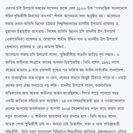
এরপর চবি উপাচার্য দপ্তরের সম্মেলন কক্ষে বেলা ১১:০০ টায় “গণতান্ত্রিক বাংলাদেশে
শহিদ বুদ্ধিজীবী দিবসের তাৎপর্য” শীর্যক আলোচনা সভা অনুষ্ঠিত হয়। আলোচনা
সভায় প্রধান অতিথি ছিলেন চট্টগ্রাম বিশ্ববিদ্যালয়ের মাননীয় উপাচার্য প্রফেসর ড.
মুহাম্মদ ইয়াহ্ইয়া আখতার। বিশেষ অতিথি ছিলেন চবি মাননীয় উপ-উপাচার্য
(একাডেমিক) প্রফেসর ড. মোহাম্মদ শামীম উদ্দিন খান ও মাননীয় উপ-উপাচার্য
(প্রশাসন) প্রফেসর ড. মোঃ কামাল উদ্দিন।
আলোচনা সভায় চবি উপাচার্য বলেন, ‘বুদ্ধিজীবীরা বাঙালি জাতির সূর্য সন্তান। এ
জাতির স্বাধীনতা সংগ্রামে তাদের অবদান চিরস্মরণীয়। তিনি বলেন, ১৯৭১ সালে
ঐক্যের মাধ্যমে ৯ মাস রক্তক্ষয়ী যুদ্ধের পর অর্জিত হয় স্বাধীন-সার্বভৌম বাংলাদেশ।
যত অত্যাধুনিক অস্ত্র থাকুক না কেন, ঐক্যের সামনে কিছুই টিকতে পারে না। একটা
দেশের জন্য ঐক্য সবচেয়ে বড় শক্তি। মাননীয় উপাচার্য বলেন, রাজনৈতিক
অধিকারের জন্য আমরা স্বাধীনতা অর্জন করেছিলাম। বিগত সাড়ে পনেরো বছর
একটা জাতিকে দমিয়ে রাখা হয়েছিল। ২৪ এর বৈষম্যবিরোধী ছাত্র ও গণআন্দোলনে
দেশের আপাময় জনসাধারণ ৫ আগস্ট ২০২৪ স্বৈরশাসকের পতন করে অর্জন করে
নতুন বাংলাদেশ। এ স্বাধীনতা আমাদের ধরে রাখতে হবে। তিনি আরও বলেন,
আমরা পোষা বুদ্ধিজীবী চাই না। আমরা চাই চিন্তাশীল, সত্য ও ন্যায় প্রতিষ্ঠাকারী
বুদ্ধিজীবী। তিনি নতুন বাংলাদেশ বিনির্মাণে শিক্ষার্থীসহ জাতিকে ঐক্যবদ্ধভাবে এগিয়ে