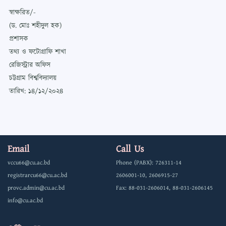
স্বাক্ষরিত/-
(ড. মোঃ শহীদুল হক)
প্রশাসক
তথ্য ও ফটোগ্রাফি শাখা
রেজিস্ট্রার অফিস
চট্টগ্রাম বিশ্ববিদ্যালয়
তারিখ: ১৪/১২/২০২৪
Email
Call Us
vccu66@cu.ac.bd
Phone (PABX): 726311-14
registrarcu66@cu.ac.bd
2606001-10, 2606915-27
provc.admin@cu.ac.bd
Fax: 88-031-2606014, 88-031-2606145
info@cu.ac.bd