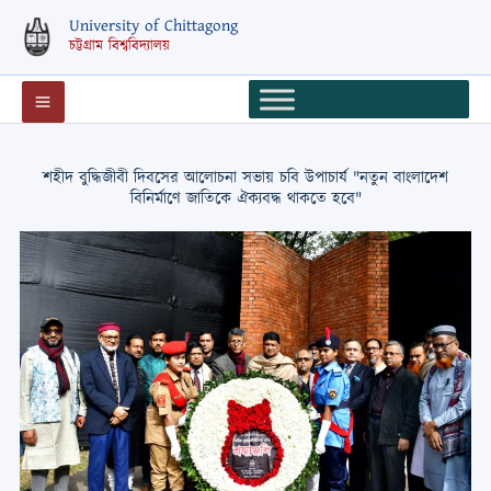
Skip
University of Chittagong
to
চট্টগ্রাম বিশ্ববিদ্যালয়
content
শহীদ বুদ্ধিজীবী দিবসের আলোচনা সভায় চবি উপাচার্য "নতুন বাংলাদেশ
বিনির্মাণে জাতিকে ঐক্যবদ্ধ থাকতে হবে"