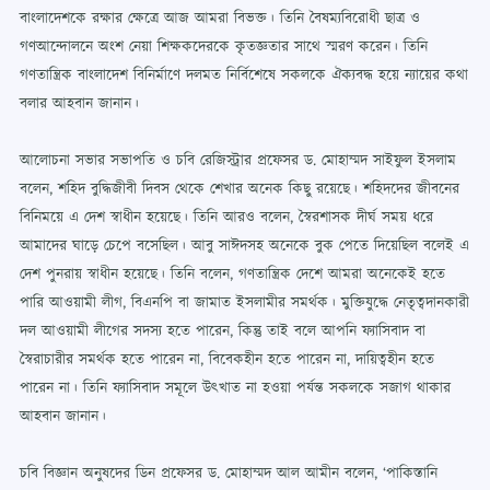
বাংলাদেশকে রক্ষার ক্ষেত্রে আজ আমরা বিভক্ত। তিনি বৈষম্যবিরোধী ছাত্র ও
গণআন্দোলনে অংশ নেয়া শিক্ষকদেরকে কৃতজ্ঞতার সাথে স্মরণ করেন। তিনি
গণতান্ত্রিক বাংলাদেশ বিনির্মাণে দলমত নির্বিশেষে সকলকে ঐক্যবদ্ধ হয়ে ন্যায়ের কথা
বলার আহবান জানান।
আলোচনা সভার সভাপতি ও চবি রেজিস্ট্রার প্রফেসর ড. মোহাম্মদ সাইফুল ইসলাম
বলেন, শহিদ বুদ্ধিজীবী দিবস থেকে শেখার অনেক কিছু রয়েছে। শহিদদের জীবনের
বিনিময়ে এ দেশ স্বাধীন হয়েছে। তিনি আরও বলেন, স্বৈরশাসক দীর্ঘ সময় ধরে
আমাদের ঘাড়ে চেপে বসেছিল। আবু সাঈদসহ অনেকে বুক পেতে দিয়েছিল বলেই এ
দেশ পুনরায় স্বাধীন হয়েছে। তিনি বলেন, গণতান্ত্রিক দেশে আমরা অনেকেই হতে
পারি আওয়ামী লীগ, বিএনপি বা জামাত ইসলামীর সমর্থক। মুক্তিযুদ্ধে নেতৃত্বদানকারী
দল আওয়ামী লীগের সদস্য হতে পারেন, কিন্তু তাই বলে আপনি ফ্যাসিবাদ বা
স্বৈরাচারীর সমর্থক হতে পারেন না, বিবেকহীন হতে পারেন না, দায়িত্বহীন হতে
পারেন না। তিনি ফ্যাসিবাদ সমূলে উৎখাত না হওয়া পর্যন্ত সকলকে সজাগ থাকার
আহবান জানান।
চবি বিজ্ঞান অনুষদের ডিন প্রফেসর ড. মোহাম্মদ আল আমীন বলেন, ‘পাকিস্তানি