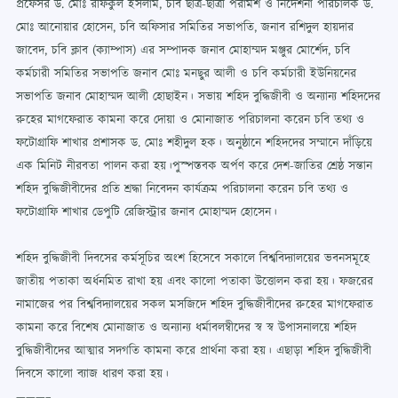
প্রফেসর ড. মোঃ রফিকুল ইসলাম, চবি ছাত্র-ছাত্রী পরামর্শ ও নির্দেশনা পরিচালক ড.
মোঃ আনোয়ার হোসেন, চবি অফিসার সমিতির সভাপতি, জনাব রশিদুল হায়দার
জাবেদ, চবি ক্লাব (ক্যাম্পাস) এর সম্পাদক জনাব মোহাম্মদ মঞ্জুর মোর্শেদ, চবি
কর্মচারী সমিতির সভাপতি জনাব মোঃ মনছুর আলী ও চবি কর্মচারী ইউনিয়নের
সভাপতি জনাব মোহাম্মদ আলী হোছাইন। সভায় শহিদ বুদ্ধিজীবী ও অন্যান্য শহিদদের
রুহের মাগফেরাত কামনা করে দোয়া ও মোনাজাত পরিচালনা করেন চবি তথ্য ও
ফটোগ্রাফি শাখার প্রশাসক ড. মোঃ শহীদুল হক। অনুষ্ঠানে শহিদদের সম্মানে দাঁড়িয়ে
এক মিনিট নীরবতা পালন করা হয়।পুস্পস্তবক অর্পণ করে দেশ-জাতির শ্রেষ্ঠ সন্তান
শহিদ বুদ্ধিজীবীদের প্রতি শ্রদ্ধা নিবেদন কার্যক্রম পরিচালনা করেন চবি তথ্য ও
ফটোগ্রাফি শাখার ডেপুটি রেজিস্ট্রার জনাব মোহাম্মদ হোসেন।
শহিদ বুদ্ধিজীবী দিবসের কর্মসূচির অংশ হিসেবে সকালে বিশ্ববিদ্যালয়ের ভবনসমূহে
জাতীয় পতাকা অর্ধনমিত রাখা হয় এবং কালো পতাকা উত্তোলন করা হয়। ফজরের
নামাজের পর বিশ্ববিদ্যালয়ের সকল মসজিদে শহিদ বুদ্ধিজীবীদের রুহের মাগফেরাত
কামনা করে বিশেষ মোনাজাত ও অন্যান্য ধর্মাবলম্বীদের স্ব স্ব উপাসনালয়ে শহিদ
বুদ্ধিজীবীদের আত্মার সদগতি কামনা করে প্রার্থনা করা হয়। এছাড়া শহিদ বুদ্ধিজীবী
দিবসে কালো ব্যাজ ধারণ করা হয়।
———–