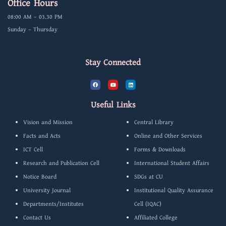
Office Hours
08:00 AM – 03.30 PM
Sunday – Thursday
Stay Connected
F
Y
L
a
o
i
c
u
n
e
t
k
b
u
e
Useful Links
o
b
d
o
e
i
k
n
Vision and Mission
Central Library
Facts and Acts
Online and Other Services
ICT Cell
Forms & Downloads
Research and Publication Cell
International Student Affairs
Notice Board
SDGs at CU
University Journal
Institutional Quality Assurance
Departments/Institutes
Cell (IQAC)
Contact Us
Affiliated College