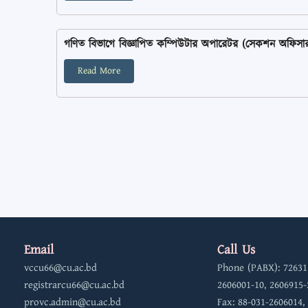
গণিত বিভাগে বিজ্ঞাপিত কম্পিউটার অপারেটর (সেকশন অফিসার সমমা
Read More
Email
Call Us
vccu66@cu.ac.bd
Phone (PABX): 72631
registrarcu66@cu.ac.bd
2606001-10, 2606915-
provc.admin@cu.ac.bd
Fax: 88-031-2606014,