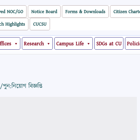
ved NOC/GO
Notice Board
Forms & Downloads
Citizen Chart
ch Highlights
CUCSU
ffices
Research
Campus Life
SDGs at CU
Polici
ুন:নিয়োগ বিজ্ঞপ্তি