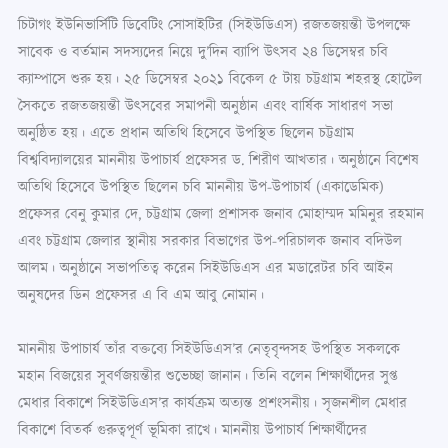
চিটাগং ইউনিভার্সিটি ডিবেটিং সোসাইটির (সিইউডিএস) রজতজয়ন্তী উপলক্ষে
সাবেক ও বর্তমান সদস্যদের নিয়ে দু’দিন ব্যাপি উৎসব ২৪ ডিসেম্বর চবি
ক্যাম্পাসে শুরু হয়। ২৫ ডিসেম্বর ২০২১ বিকেল ৫ টায় চট্টগ্রাম শহরস্থ হোটেল
সৈকতে রজতজয়ন্তী উৎসবের সমাপনী অনুষ্ঠান এবং বার্ষিক সাধারণ সভা
অনুষ্ঠিত হয়। এতে প্রধান অতিথি হিসেবে উপস্থিত ছিলেন চট্টগ্রাম
বিশ্ববিদ্যালয়ের মাননীয় উপাচার্য প্রফেসর ড. শিরীণ আখতার। অনুষ্ঠানে বিশেষ
অতিথি হিসেবে উপস্থিত ছিলেন চবি মাননীয় উপ-উপাচার্য (একাডেমিক)
প্রফেসর বেনু কুমার দে, চট্টগ্রাম জেলা প্রশাসক জনাব মোহাম্মদ মমিনুর রহমান
এবং চট্টগ্রাম জেলার স্থানীয় সরকার বিভাগের উপ-পরিচালক জনাব বদিউল
আলম। অনুষ্ঠানে সভাপতিত্ব করেন সিইউডিএস এর মডারেটর চবি আইন
অনুষদের ডিন প্রফেসর এ বি এম আবু নোমান।
মাননীয় উপাচার্য তাঁর বক্তব্যে সিইউডিএস’র নেতৃবৃন্দসহ উপস্থিত সকলকে
মহান বিজয়ের সুবর্ণজয়ন্তীর শুভেচ্ছা জানান। তিনি বলেন শিক্ষার্থীদের সুপ্ত
মেধার বিকাশে সিইউডিএস’র কার্যক্রম অত্যন্ত প্রশংসনীয়। সৃজনশীল মেধার
বিকাশে বিতর্ক গুরুত্বপূর্ণ ভূমিকা রাখে। মাননীয় উপাচার্য শিক্ষার্থীদের