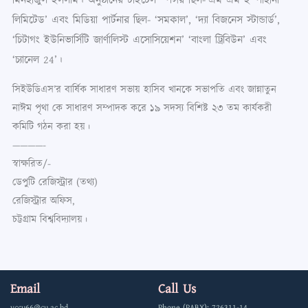
মিনহাজুল ইসলাম। অনুষ্ঠানের টাইটেল স্পন্সর ছিল-‘এম এম ইস্পাহানী
লিমিটেড’ এবং মিডিয়া পার্টনার ছিল- ‘সমকাল’, ‘দ্যা বিজনেস স্টান্ডার্ড’,
‘চিটাগং ইউনিভার্সিটি জার্ণালিস্ট এসোসিয়েশন’ ‘বাংলা ট্রিবিউন’ এবং
‘চ্যানেল 24’।
সিইউডিএস’র বার্ষিক সাধারণ সভায় হাসিব খানকে সভাপতি এবং জান্নাতুন
নাঈম পৃথা কে সাধারণ সম্পাদক করে ১৯ সদস্য বিশিষ্ট ২৩ তম কার্যকরী
কমিটি গঠন করা হয়।
————-
স্বাক্ষরিত/-
ডেপুটি রেজিস্ট্রার (তথ্য)
রেজিস্ট্রার অফিস,
চট্টগ্রাম বিশ্ববিদ্যালয়।
Email
Call Us
vccu66@cu.ac.bd
Phone (PABX): 726311-14