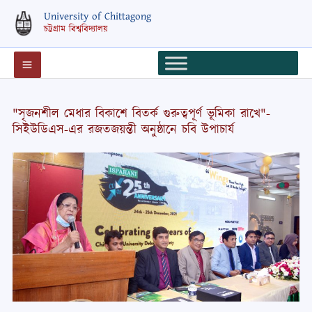
Skip
University of Chittagong
to
চট্টগ্রাম বিশ্ববিদ্যালয়
content
"সৃজনশীল মেধার বিকাশে বিতর্ক গুরুত্বপূর্ণ ভূমিকা রাখে"-
সিইউডিএস-এর রজতজয়ন্তী অনুষ্ঠানে চবি উপাচার্য