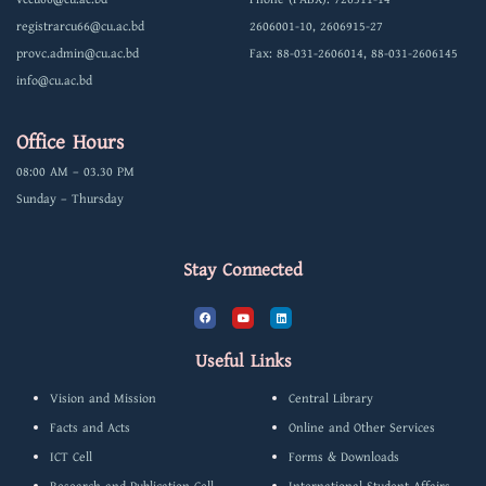
registrarcu66@cu.ac.bd
2606001-10, 2606915-27
provc.admin@cu.ac.bd
Fax: 88-031-2606014, 88-031-2606145
info@cu.ac.bd
Office Hours
08:00 AM – 03.30 PM
Sunday – Thursday
Stay Connected
F
Y
L
a
o
i
c
u
n
e
t
k
b
u
e
Useful Links
o
b
d
o
e
i
k
n
Vision and Mission
Central Library
Facts and Acts
Online and Other Services
ICT Cell
Forms & Downloads