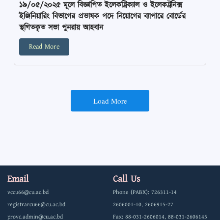
১৯/০৫/২০২৫ মূলে বিজ্ঞাপিত ইলেকট্রিক্যাল ও ইলেকট্রনিক্স
ইঞ্জিনিয়ারিং বিভাগের প্রভাষক পদে নিয়োগের ব্যাপারে বোর্ডের
স্থগিতকৃত সভা পুনরায় আহবান
Read More
Load More
Email
Call Us
vccu66@cu.ac.bd
Phone (PABX): 726311-14
registrarcu66@cu.ac.bd
2606001-10, 2606915-27
provc.admin@cu.ac.bd
Fax: 88-031-2606014, 88-031-2606145