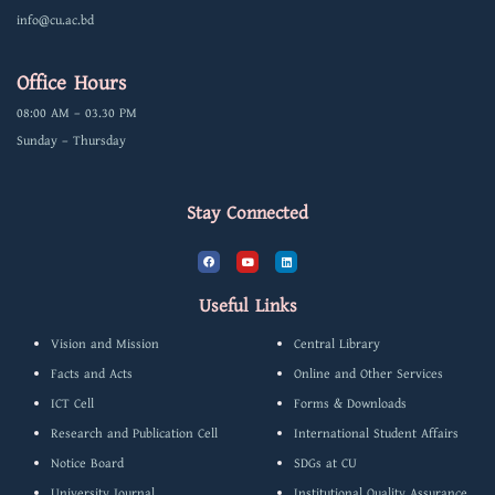
info@cu.ac.bd
Office Hours
08:00 AM – 03.30 PM
Sunday – Thursday
Stay Connected
F
Y
L
a
o
i
c
u
n
e
t
k
b
u
e
Useful Links
o
b
d
o
e
i
k
n
Vision and Mission
Central Library
Facts and Acts
Online and Other Services
ICT Cell
Forms & Downloads
Research and Publication Cell
International Student Affairs
Notice Board
SDGs at CU
University Journal
Institutional Quality Assurance