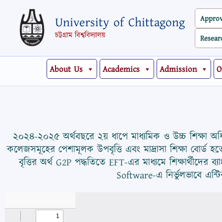
Skip
Appro
University of Chittagong
to
content
চট্টগ্রাম বিশ্ববিদ্যালয়
Resear
About Us
Academics
Admission
O
২০২৪-২০২৫ অর্থবছরে ২য় ধাপে মাধ্যমিক ও উচ্চ শিক্ষা অধিদপ্তরে
কলেজসমূহের পেশামূলক উপবৃত্তি এবং মাদ্রাসা শিক্ষা বোর্ড হতে ব
বৃত্তির অর্থ G2P পদ্ধতিতে EFT-এর মাধ্যমে শিক্ষার্থীদের ব্যা
Software-এ নির্ভুলভাবে এন্টিক