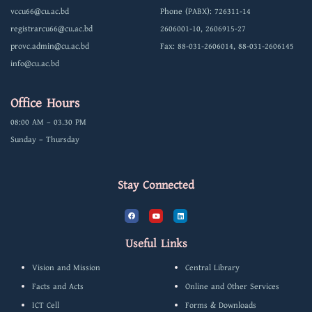
vccu66@cu.ac.bd
Phone (PABX): 726311-14
registrarcu66@cu.ac.bd
2606001-10, 2606915-27
provc.admin@cu.ac.bd
Fax: 88-031-2606014, 88-031-2606145
info@cu.ac.bd
Office Hours
08:00 AM – 03.30 PM
Sunday – Thursday
Stay Connected
F
Y
L
a
o
i
c
u
n
e
t
k
b
u
e
Useful Links
o
b
d
o
e
i
k
n
Vision and Mission
Central Library
Facts and Acts
Online and Other Services
ICT Cell
Forms & Downloads