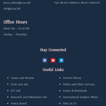
provc.admin@cu.ac.bd
Fax: 88-031-2606014, 88-031-2606145
info@cu.ac.bd
Office Hours
08:00 AM – 03.30 PM
Sunday – Thursday
Stay Connected
F
Y
L
a
o
i
c
u
n
e
t
k
b
u
e
Useful Links
o
b
d
o
e
i
k
n
Vision and Mission
Central Library
Facts and Acts
Online and Other Services
ICT Cell
Forms & Downloads
Research and Publication Cell
International Student Affairs
Notice Board
SDGs at CU