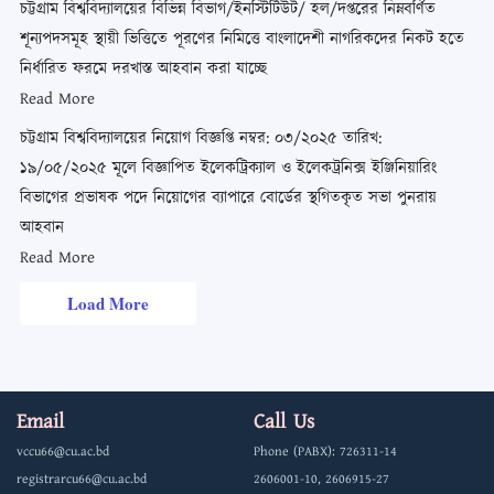
চট্টগ্রাম বিশ্ববিদ্যালয়ের বিভিন্ন বিভাগ/ইনস্টিটিউট/ হল/দপ্তরের নিম্নবর্ণিত
শূন্যপদসমূহ স্থায়ী ভিত্তিতে পূরণের নিমিত্তে বাংলাদেশী নাগরিকদের নিকট হতে
নির্ধারিত ফরমে দরখাস্ত আহবান করা যাচ্ছে
Read More
চট্টগ্রাম বিশ্ববিদ্যালয়ের নিয়োগ বিজ্ঞপ্তি নম্বর: ০৩/২০২৫ তারিখ:
১৯/০৫/২০২৫ মূলে বিজ্ঞাপিত ইলেকট্রিক্যাল ও ইলেকট্রনিক্স ইঞ্জিনিয়ারিং
বিভাগের প্রভাষক পদে নিয়োগের ব্যাপারে বোর্ডের স্থগিতকৃত সভা পুনরায়
আহবান
Read More
Load More
Email
Call Us
vccu66@cu.ac.bd
Phone (PABX): 726311-14
registrarcu66@cu.ac.bd
2606001-10, 2606915-27