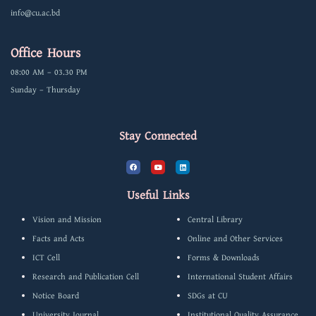
info@cu.ac.bd
Office Hours
08:00 AM – 03.30 PM
Sunday – Thursday
Stay Connected
F
Y
L
a
o
i
c
u
n
e
t
k
b
u
e
Useful Links
o
b
d
o
e
i
k
n
Vision and Mission
Central Library
Facts and Acts
Online and Other Services
ICT Cell
Forms & Downloads
Research and Publication Cell
International Student Affairs
Notice Board
SDGs at CU
University Journal
Institutional Quality Assurance