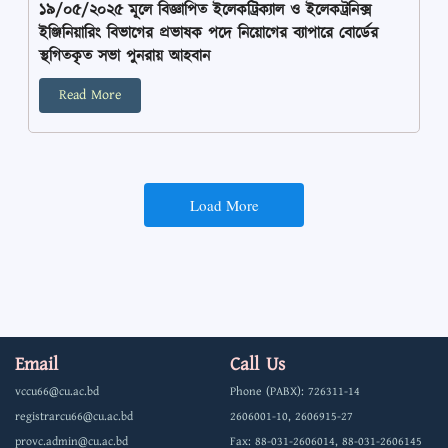
১৯/০৫/২০২৫ মূলে বিজ্ঞাপিত ইলেকট্রিক্যাল ও ইলেকট্রনিক্স
ইঞ্জিনিয়ারিং বিভাগের প্রভাষক পদে নিয়োগের ব্যাপারে বোর্ডের
স্থগিতকৃত সভা পুনরায় আহবান
Read More
Load More
Email
Call Us
vccu66@cu.ac.bd
Phone (PABX): 726311-14
registrarcu66@cu.ac.bd
2606001-10, 2606915-27
provc.admin@cu.ac.bd
Fax: 88-031-2606014, 88-031-2606145