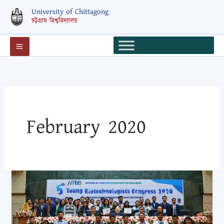
Skip
University of Chittagong
to
চট্টগ্রাম বিশ্ববিদ্যালয়
content
February 2020
জাতীয়
বায়োটেকনোলজি
হ্যাকাথন,
গবেষনা