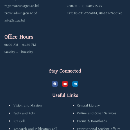
registrarcu66@cu.ac.bd
2606001-10, 2606915-27
provc.admin@cu.ac.bd
Fax: 88-031-2606014, 88-031-2606145
info@cu.ac.bd
Office Hours
08:00 AM – 03.30 PM
Sunday – Thursday
Stay Connected
F
Y
L
a
o
i
c
u
n
e
t
k
b
u
e
Useful Links
o
b
d
o
e
i
k
n
Vision and Mission
Central Library
Facts and Acts
Online and Other Services
ICT Cell
Forms & Downloads
Research and Publication Cell
International Student Affairs