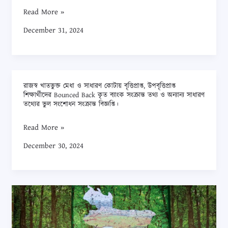
উত্তরপত্র
Read More »
মুদ্রণ
December 31, 2024
ও
সরবরাহ
এবং
কম্পিউটারের
রাজস্ব খাতভুক্ত মেধা ও সাধারণ কোটায় বৃত্তিপ্রাপ্ত, উপবৃত্তিপ্রাপ্ত
মাধ্যমে
রাজস্ব
শিক্ষার্থীদের Bounced Back কৃত ব্যাংক সংক্রান্ত তথ্য ও অন্যান্য সাধারণ
মুল্যায়ন
খাতভুক্ত
তথ্যের ভুল সংশোধন সংক্রান্ত বিজ্ঞপ্তি।
ও
মেধা
Read More »
ফল
ও
প্রকাশের
সাধারণ
December 30, 2024
লক্ষ্যে
কোটায়
খ্যাতনামা,
বৃত্তিপ্রাপ্ত,
অভিজ্ঞ
উপবৃত্তিপ্রাপ্ত
প্রকৃতি
ও
শিক্ষার্থীদের
সংরক্ষণ
নির্ভরযোগ্য
Bounced
পদক
প্রতিষ্ঠানের
Back