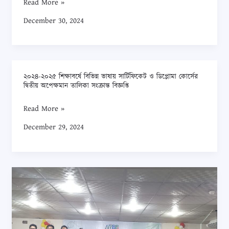
Read More »
মোটরসাইকেল
December 30, 2024
চলাচলের
নির্দেশনা
সংক্রান্ত
জরুরী
২০২৪-২০২৫ শিক্ষাবর্ষে বিভিন্ন ভাষায় সার্টিফিকেট ও ডিপ্লোমা কোর্সের
২০২৪-২০২৫
বিজ্ঞপ্তি
দ্বিতীয় অপেক্ষমান তালিকা সংক্রান্ত বিজ্ঞপ্তি
শিক্ষাবর্ষে
বিভিন্ন
Read More »
ভাষায়
December 29, 2024
সার্টিফিকেট
ও
ডিপ্লোমা
জাতীয়
কোর্সের
বায়োটেকনোলজি
দ্বিতীয়
থিসিস
অপেক্ষমান
উপস্থাপন
তালিকা
প্রতিযোগিতার