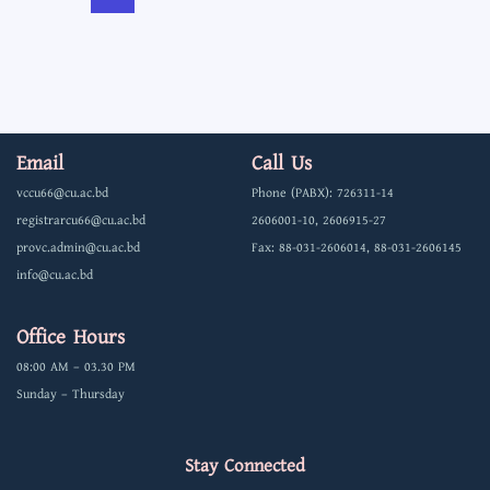
Email
Call Us
vccu66@cu.ac.bd
Phone (PABX): 726311-14
registrarcu66@cu.ac.bd
2606001-10, 2606915-27
provc.admin@cu.ac.bd
Fax: 88-031-2606014, 88-031-2606145
info@cu.ac.bd
Office Hours
08:00 AM – 03.30 PM
Sunday – Thursday
Stay Connected