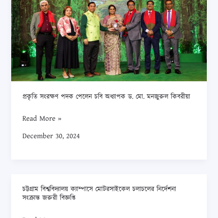
পেলেন
নিকট
কৃত
চবি
হতে
ব্যাংক
অধ্যাপক
তাদের
সংক্রান্ত
ড.
নিজস্ব
তথ্য
মো.
প্যাডে
ও
মনজুরুল
সীলমোহরকৃত
অন্যান্য
কিবরীয়া
দরপত্র
সাধারণ
প্রকৃতি সংরক্ষণ পদক পেলেন চবি অধ্যাপক ড. মো. মনজুরুল কিবরীয়া
আহ্বান
তথ্যের
করা
ভুল
Read More »
যাচ্ছে।
সংশোধন
December 30, 2024
সংক্রান্ত
বিজ্ঞপ্তি।
চট্টগ্রাম বিশ্ববিদ্যালয় ক্যাম্পাসে মোটরসাইকেল চলাচলের নির্দেশনা
চট্টগ্রাম
সংক্রান্ত জরুরী বিজ্ঞপ্তি
বিশ্ববিদ্যালয়
ক্যাম্পাসে