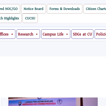
ved NOC/GO
Notice Board
Forms & Downloads
Citizen Chart
ch Highlights
CUCSU
ffices
Research
Campus Life
SDGs at CU
Polici
চবিতে