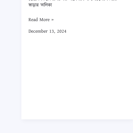
চট্টগ্রাম
ভাড়ার তালিকা
বিশ্ববিদ্যালয়
ক্যাম্পাসে
Read More »
রিকশা
December 13, 2024
চলাচলের
নির্ধারিত
ভাড়ার
তালিকা