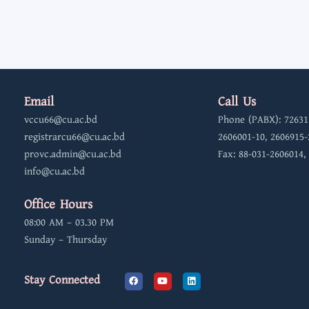
Email
Call Us
vccu66@cu.ac.bd
Phone (PABX): 72631
registrarcu66@cu.ac.bd
2606001-10, 2606915-
provc.admin@cu.ac.bd
Fax: 88-031-2606014,
info@cu.ac.bd
Office Hours
08:00 AM – 03.30 PM
Sunday – Thursday
F
Y
L
Stay Connected
a
o
i
c
u
n
e
t
k