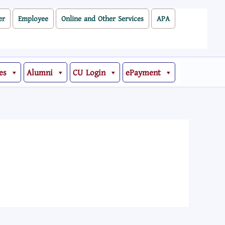
er
Employee
Online and Other Services
APA
es
Alumni
CU Login
ePayment