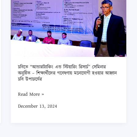
“আন্ডারট্যাকিং
এন্ড
স্টিয়ারিং
রিসার্চ”
সেমিনার
অনুষ্ঠিত
–
শিক্ষার্থীদের
চবিতে “আন্ডারট্যাকিং এন্ড স্টিয়ারিং রিসার্চ” সেমিনার
গবেষণায়
অনুষ্ঠিত – শিক্ষার্থীদের গবেষণায় মনোযোগী হওয়ার আহ্বান
চবি উপাচার্যের
মনোযোগী
হওয়ার
Read More »
আহ্বান
December 13, 2024
চবি
উপাচার্যের