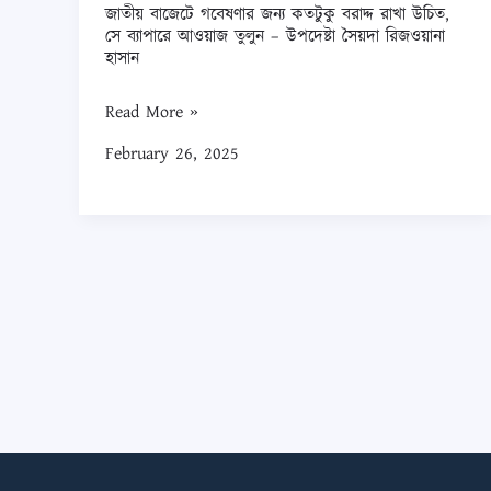
সে
জাতীয় বাজেটে গবেষণার জন্য কতটুকু বরাদ্দ রাখা উচিত,
সে ব্যাপারে আওয়াজ তুলুন – উপদেষ্টা সৈয়দা রিজওয়ানা
ব্যাপারে
হাসান
আওয়াজ
তুলুন
Read More »
–
February 26, 2025
উপদেষ্টা
সৈয়দা
রিজওয়ানা
হাসান