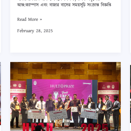
পবিত্র
আন্ত:ক্যাম্পাস এবং বাজার বাসের সময়সূচি সংক্রান্ত বিজ্ঞপ্তি
রমজান
মাস
Read More »
উপলক্ষে
February 28, 2025
শিক্ষক/
কর্মকর্তাবৃন্দের
আন্ত:ক্যাম্পাস
এবং
হাল্ট
বাজার
প্রাইজ
বাসের
অন-
সময়সূচি
ক্যাম্পাস
সংক্রান্ত
রাউন্ড
বিজ্ঞপ্তি
চবির
চূড়ান্ত
পর্ব