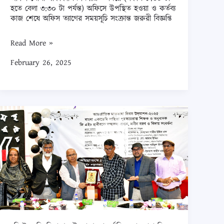
অফিস
হতে বেলা ৩:৩০ টা পর্যন্ত) অফিসে উপস্থিত হওয়া ও কর্তব্য
খোলা
কাজ শেষে অফিস ত্যাগের সময়সূচি সংক্রান্ত জরুরী বিজ্ঞপ্তি
থাকাকালিন
Read More »
নির্ধারিত
সময়ে
February 26, 2025
(সকাল
৮:৩০
টা
চবি
হতে
ইংরেজি
বেলা
বিভাগের
৩:৩০
উদ্যোগে
টা
আন্তর্জাতিক
পর্যন্ত)
মাতৃভাষা
অফিসে
দিবস
উপস্থিত
উদযাপন
হওয়া