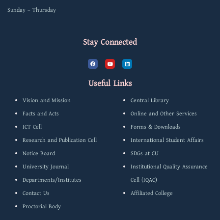
Sunday – Thursday
Stay Connected
F
Y
L
a
o
i
c
u
n
e
t
k
b
u
e
Useful Links
o
b
d
o
e
i
k
n
Vision and Mission
Central Library
Facts and Acts
Online and Other Services
ICT Cell
Forms & Downloads
Research and Publication Cell
International Student Affairs
Notice Board
SDGs at CU
University Journal
Institutional Quality Assurance
Departments/Institutes
Cell (IQAC)
Contact Us
Affiliated College
Proctorial Body