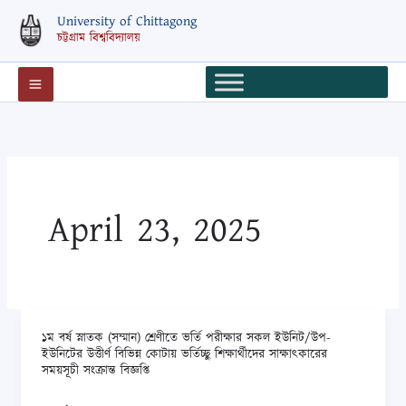
Skip
University of Chittagong
to
চট্টগ্রাম বিশ্ববিদ্যালয়
content
April 23, 2025
১ম বর্ষ স্নাতক (সম্মান) শ্রেণীতে ভর্তি পরীক্ষার সকল ইউনিট/উপ-
১ম
ইউনিটের উত্তীর্ণ বিভিন্ন কোটায় ভর্তিচ্ছু শিক্ষার্থীদের সাক্ষাৎকারের
বর্ষ
সময়সূচী সংক্রান্ত বিজ্ঞপ্তি
স্নাতক