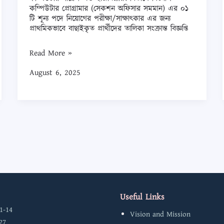
কম্পিউটার
কম্পিউটার প্রোগ্রামার (সেকশন অফিসার সমমান) এর ০১
সায়েন্স
টি শূন্য পদে নিয়োগের পরীক্ষা/সাক্ষাৎকার এর জন্য
প্রাথমিকভাবে বাছাইকৃত প্রার্থীদের তালিকা সংক্রান্ত বিজ্ঞপ্তি
এন্ড
ইঞ্জিনিয়ারিং
Read More »
বিভাগে
August 6, 2025
বিজ্ঞাপিত
কম্পিউটার
প্রোগ্রামার
(সেকশন
অফিসার
সমমান)
এর
০১
টি
Useful Links
শূন্য
1-14
Vision and Mission
পদে
27