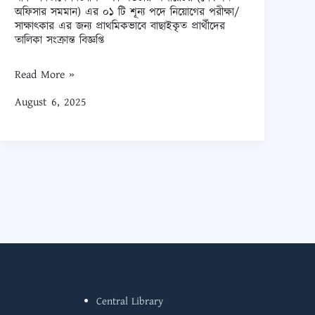
গণিত
অফিসার সমমান) এর ০১ টি শূন্য পদে নিয়োগের পরীক্ষা/
বিভাগে
সাক্ষাৎকার এর জন্য প্রাথমিকভাবে বাছাইকৃত প্রার্থীদের
তালিকা সংক্রান্ত বিজ্ঞপ্তি
বিজ্ঞাপিত
কম্পিউটার
Read More »
অপারেটর
August 6, 2025
(সেকশন
অফিসার
সমমান)
এর
০১
টি
শূন্য
পদে
নিয়োগের
পরীক্ষা/
Central Library
সাক্ষাৎকার