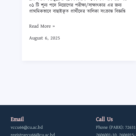
চবি
০১ টি শূন্য পদে নিয়োগের পরীক্ষা/সাক্ষাৎকার এর জন্য
নবাব
প্রাথমিকভাবে বাছাইকৃত প্রার্থীদের তালিকা সংক্রান্ত বিজ্ঞপ্তি
ফয়জুন্নেসা
Read More »
হলে
বিজ্ঞাপিত
August 6, 2025
সেকশন
অফিসার
এর
০১
টি
শূন্য
পদে
নিয়োগের
পরীক্ষা/
Email
Call Us
সাক্ষাৎকার
vccu66@cu.ac.bd
Phone (PABX): 72631
এর
registrarcu66@cu.ac.bd
2606001-10, 2606915-