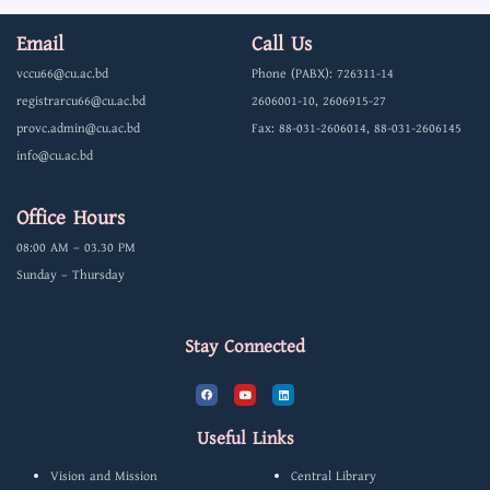
কার্ড
Email
Call Us
সংক্রান্ত
vccu66@cu.ac.bd
Phone (PABX): 726311-14
বিজ্ঞপ্তি
registrarcu66@cu.ac.bd
2606001-10, 2606915-27
provc.admin@cu.ac.bd
Fax: 88-031-2606014, 88-031-2606145
info@cu.ac.bd
Office Hours
08:00 AM – 03.30 PM
Sunday – Thursday
Stay Connected
F
Y
L
a
o
i
c
u
n
e
t
k
b
u
e
Useful Links
o
b
d
o
e
i
k
n
Vision and Mission
Central Library