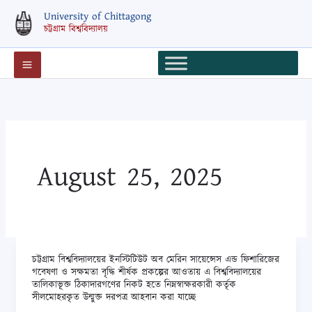
Skip
University of Chittagong
to
চট্টগ্রাম বিশ্ববিদ্যালয়
content
August 25, 2025
চট্টগ্রাম বিশ্ববিদ্যালয়ের ইনস্টিটিউট অব মেরিন সায়েন্সেস এন্ড ফিশারিজের
চট্টগ্রাম
গবেষণা ও সক্ষমতা বৃদ্ধি শীর্ষক প্রকল্পের আওতায় এ বিশ্ববিদ্যালয়ের
বিশ্ববিদ্যালয়ের
তালিকাভূক্ত ঠিকাদারগণের নিকট হতে নিম্নস্বাক্ষরকারী কর্তৃক
সীলমোহরকৃত উন্মুক্ত দরপত্র আহবান করা যাচ্ছে
ইনস্টিটিউট