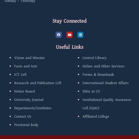
Sunday – Thursday
Stay Connected
F
Y
L
a
o
i
c
u
n
e
t
k
b
u
e
Useful Links
o
b
d
o
e
i
k
n
Vision and Mission
Central Library
Facts and Acts
Online and Other Services
ICT Cell
Forms & Downloads
Research and Publication Cell
International Student Affairs
Notice Board
SDGs at CU
University Journal
Institutional Quality Assurance
Departments/Institutes
Cell (IQAC)
Contact Us
Affiliated College
Proctorial Body