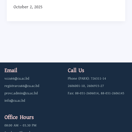
পদে
October 2, 2025
নিয়োগ
বিজ্ঞপ্তি
নম্বর:
০৬/২০২৫
এর
সংশোধনী
সংক্রান্ত
বিজ্ঞপ্তি
Email
Call Us
vccu66@cu.ac.bd
Phone (PABX): 726311-14
registrarcu66@cu.ac.bd
2606001-10, 2606915-27
provc.admin@cu.ac.bd
Fax: 88-031-2606014, 88-031-2606145
info@cu.ac.bd
Office Hours
08:00 AM – 03.30 PM