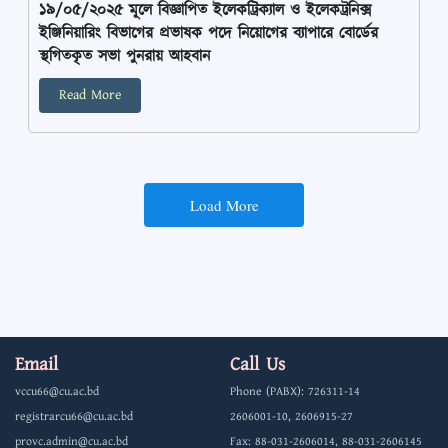
১৯/০৫/২০২৫ মূলে বিজ্ঞাপিত ইলেকট্রিক্যাল ও ইলেকট্রনিক্স
ইঞ্জিনিয়ারিং বিভাগের প্রভাষক পদে নিয়োগের ব্যাপারে বোর্ডের
স্থগিতকৃত সভা পুনরায় আহবান
Read More
Load More
Email
Call Us
vccu66@cu.ac.bd
Phone (PABX): 726311-14
registrarcu66@cu.ac.bd
2606001-10, 2606915-27
provc.admin@cu.ac.bd
Fax: 88-031-2606014, 88-031-2606145