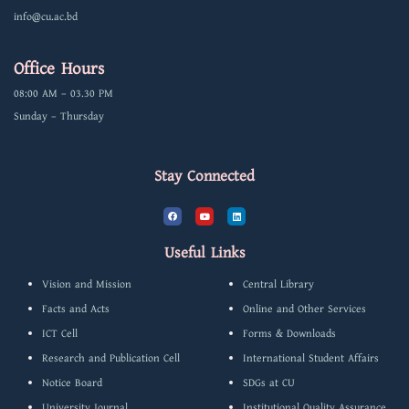
info@cu.ac.bd
Office Hours
08:00 AM – 03.30 PM
Sunday – Thursday
Stay Connected
F
Y
L
a
o
i
c
u
n
e
t
k
b
u
e
Useful Links
o
b
d
o
e
i
k
n
Vision and Mission
Central Library
Facts and Acts
Online and Other Services
ICT Cell
Forms & Downloads
Research and Publication Cell
International Student Affairs
Notice Board
SDGs at CU
University Journal
Institutional Quality Assurance