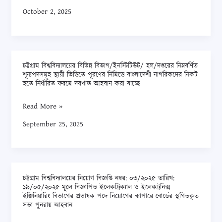
পদে
October 2, 2025
নিয়োগ
বিজ্ঞপ্তি
নম্বর:
০৬/২০২৫
চট্টগ্রাম বিশ্ববিদ্যালয়ের বিভিন্ন বিভাগ/ইনস্টিটিউট/ হল/দপ্তরের নিম্নবর্ণিত
চট্টগ্রাম
এর
শূন্যপদসমূহ স্থায়ী ভিত্তিতে পূরণের নিমিত্তে বাংলাদেশী নাগরিকদের নিকট
বিশ্ববিদ্যালয়ের
হতে নির্ধারিত ফরমে দরখাস্ত আহবান করা যাচ্ছে
সংশোধনী
বিভিন্ন
সংক্রান্ত
Read More »
বিভাগ/
বিজ্ঞপ্তি
ইনস্টিটিউট/
September 25, 2025
হল/
দপ্তরের
নিম্নবর্ণিত
শূন্যপদসমূহ
চট্টগ্রাম বিশ্ববিদ্যালয়ের নিয়োগ বিজ্ঞপ্তি নম্বর: ০৩/২০২৫ তারিখ:
চট্টগ্রাম
১৯/০৫/২০২৫ মূলে বিজ্ঞাপিত ইলেকট্রিক্যাল ও ইলেকট্রনিক্স
স্থায়ী
বিশ্ববিদ্যালয়ের
ইঞ্জিনিয়ারিং বিভাগের প্রভাষক পদে নিয়োগের ব্যাপারে বোর্ডের স্থগিতকৃত
ভিত্তিতে
সভা পুনরায় আহবান
নিয়োগ
পূরণের
বিজ্ঞপ্তি