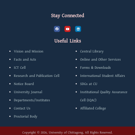
পদে
Stay Connected
নিয়োগের
ব্যাপারে
F
Y
L
a
o
i
পুনঃবিজ্ঞাপিত
c
u
n
e
t
k
b
u
e
যোগ্যতার
Useful Links
o
b
d
o
e
i
শর্ত
k
n
Vision and Mission
Central Library
পূরণকারী
Facts and Acts
Online and Other Services
প্রার্থীগণের
ICT Cell
Forms & Downloads
ইন্টারভি
Research and Publication Cell
International Student Affairs
কার্ড
Notice Board
SDGs at CU
ও
University Journal
Institutional Quality Assurance
নির্বাচনী
Departments/Institutes
Cell (IQAC)
বোর্ডের
Contact Us
Affiliated College
স্থগিতকৃত
Proctorial Body
সভা
পুনরায়
Copyright © 2026, University of Chittagong, All Rights Reserved.