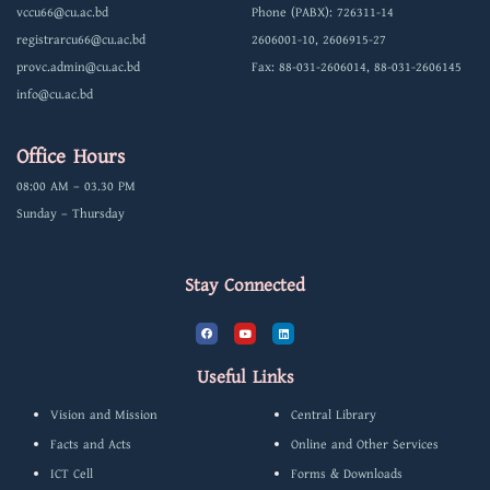
vccu66@cu.ac.bd
Phone (PABX): 726311-14
registrarcu66@cu.ac.bd
2606001-10, 2606915-27
provc.admin@cu.ac.bd
Fax: 88-031-2606014, 88-031-2606145
info@cu.ac.bd
Office Hours
08:00 AM – 03.30 PM
Sunday – Thursday
Stay Connected
F
Y
L
a
o
i
c
u
n
e
t
k
b
u
e
Useful Links
o
b
d
o
e
i
k
n
Vision and Mission
Central Library
Facts and Acts
Online and Other Services
ICT Cell
Forms & Downloads