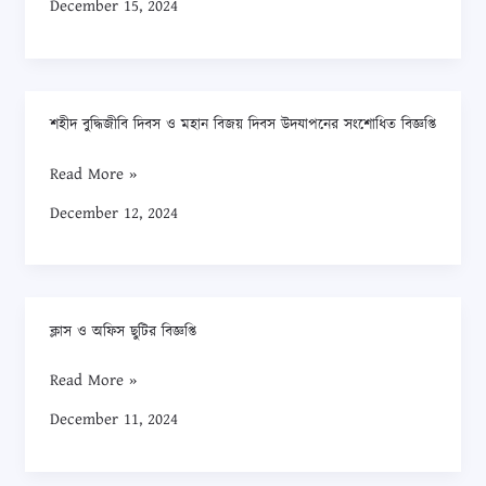
December 15, 2024
ছুটির
বিজ্ঞপ্তি
(বড়
দিন
শহীদ বুদ্ধিজীবি দিবস ও মহান বিজয় দিবস উদযাপনের সংশোধিত বিজ্ঞপ্তি
এবং
শহীদ
শীতকালীন
বুদ্ধিজীবি
Read More »
ছুটি)
দিবস
December 12, 2024
ও
মহান
বিজয়
দিবস
ক্লাস ও অফিস ছুটির বিজ্ঞপ্তি
উদযাপনের
ক্লাস
সংশোধিত
ও
Read More »
বিজ্ঞপ্তি
অফিস
December 11, 2024
ছুটির
বিজ্ঞপ্তি