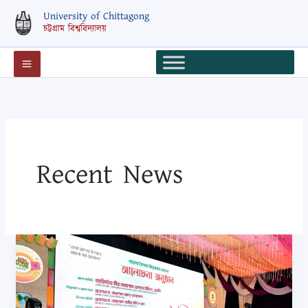
Skip
University of Chittagong
to
চট্টগ্রাম বিশ্ববিদ্যালয়
content
Recent News
দেশ
গড়ার
প্রত্যয়ে
সকলকে