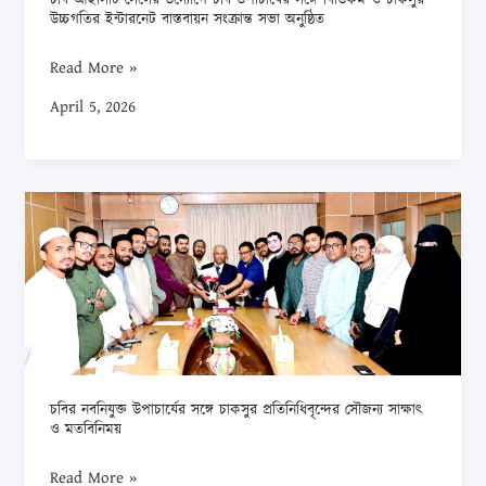
ও
উচ্চগতির ইন্টারনেট বাস্তবায়ন সংক্রান্ত সভা অনুষ্ঠিত
চাকসুর
Read More »
উচ্চগতির
ইন্টারনেট
April 5, 2026
বাস্তবায়ন
সংক্রান্ত
সভা
চবির
অনুষ্ঠিত
নবনিযুক্ত
উপাচার্যের
সঙ্গে
চাকসুর
প্রতিনিধিবৃন্দের
সৌজন্য
সাক্ষাৎ
চবির নবনিযুক্ত উপাচার্যের সঙ্গে চাকসুর প্রতিনিধিবৃন্দের সৌজন্য সাক্ষাৎ
ও মতবিনিময়
ও
মতবিনিময়
Read More »