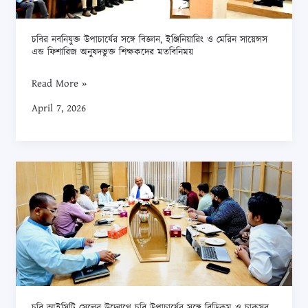
ইঞ্জিনিয়ারিং
ও
চবির নবনিযুক্ত উপাচার্যের সঙ্গে বিজ্ঞান, ইঞ্জিনিয়ারিং ও মেরিন সায়েন্সস
মেরিন
এন্ড ফিশারিজ অনুষদভুক্ত শিক্ষকদের মতবিনিময়
সায়েন্সস
এন্ড
Read More »
ফিশারিজ
April 7, 2026
অনুষদভুক্ত
শিক্ষকদের
মতবিনিময়
চবি
আইসিটি
সেলের
উদ্যােগে
চবি
উপাচার্যের
সঙ্গে
বিডিকম
চবি আইসিটি সেলের উদ্যােগে চবি উপাচার্যের সঙ্গে বিডিকম ও চাকসুর