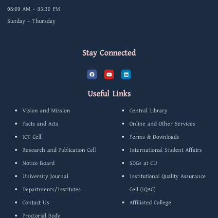
08:00 AM – 03.30 PM
Sunday – Thursday
Stay Connected
F
Y
L
a
o
i
c
u
n
e
t
k
b
u
e
Useful Links
o
b
d
o
e
i
k
n
Vision and Mission
Central Library
Facts and Acts
Online and Other Services
ICT Cell
Forms & Downloads
Research and Publication Cell
International Student Affairs
Notice Board
SDGs at CU
University Journal
Institutional Quality Assurance
Departments/Institutes
Cell (IQAC)
Contact Us
Affiliated College
Proctorial Body