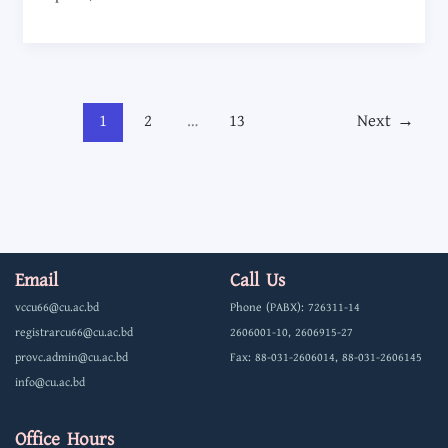
ও
মতবিনিময়
1
2
…
13
Next
→
Email
Call Us
vccu66@cu.ac.bd
Phone (PABX): 726311-14
registrarcu66@cu.ac.bd
2606001-10, 2606915-27
provc.admin@cu.ac.bd
Fax: 88-031-2606014, 88-031-2606145
info@cu.ac.bd
Office Hours