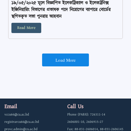
১৯/০৫/২০২৫ মূলে বিজ্ঞাপিত ইলেকট্রিক্যাল ও ইলেকট্রনিক্স
ইঞ্জিনিয়ারিং বিভাগের প্রভাষক পদে নিয়োগের ব্যাপারে বোর্ডের
স্থগিতকৃত সভা পুনরায় আহবান
Read More
Load More
Email
Call Us
vccu66@cu.ac.bd
Phone (PABX): 726311-14
registrarcu66@cu.ac.bd
2606001-10, 2606915-27
provc.admin@cu.ac.bd
Fax: 88-031-2606014, 88-031-2606145