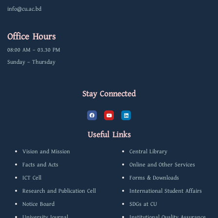
info@cu.ac.bd
Office Hours
08:00 AM – 03.30 PM
Sunday – Thursday
Stay Connected
F
Y
L
a
o
i
c
u
n
e
t
k
b
u
e
Useful Links
o
b
d
o
e
i
k
n
Vision and Mission
Central Library
Facts and Acts
Online and Other Services
ICT Cell
Forms & Downloads
Research and Publication Cell
International Student Affairs
Notice Board
SDGs at CU
University Journal
Institutional Quality Assurance