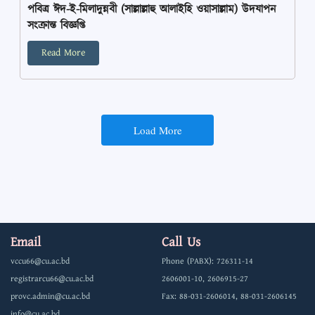
পবিত্র ঈদ-ই-মিলাদুন্নবী (সাল্লাল্লাহু আলাইহি ওয়াসাল্লাম) উদযাপন
সংক্রান্ত বিজ্ঞপ্তি
Read More
Load More
Email
Call Us
vccu66@cu.ac.bd
Phone (PABX): 726311-14
registrarcu66@cu.ac.bd
2606001-10, 2606915-27
provc.admin@cu.ac.bd
Fax: 88-031-2606014, 88-031-2606145
info@cu.ac.bd