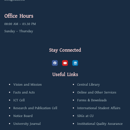
Office Hours
08:00 AM – 03.30 PM
Sunday – Thursday
Stay Connected
F
Y
L
a
o
i
c
u
n
e
t
k
b
u
e
Useful Links
o
b
d
o
e
i
k
n
Vision and Mission
Central Library
Facts and Acts
Online and Other Services
ICT Cell
Forms & Downloads
Research and Publication Cell
International Student Affairs
Notice Board
SDGs at CU
University Journal
Institutional Quality Assurance