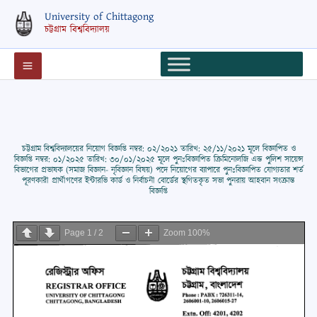
Skip
University of Chittagong
to
চট্টগ্রাম বিশ্ববিদ্যালয়
content
চট্টগ্রাম বিশ্ববিদ্যালয়ের নিয়োগ বিজ্ঞপ্তি নম্বর: ০২/২০২১ তারিখ: ২৫/১১/২০২১ মূলে বিজ্ঞাপিত ও
বিজ্ঞপ্তি নম্বর: ০১/২০২৫ তারিখ: ৩০/০১/২০২৫ মূলে পুনঃবিজ্ঞাপিত ক্রিমিনোলজি এন্ড পুলিশ সায়েন্স
বিভাগের প্রভাষক (সমাজ বিজ্ঞান- নৃবিজ্ঞান বিষয়) পদে নিয়োগের ব্যাপারে পুনঃবিজ্ঞাপিত যোগ্যতার শর্ত
পূরণকারী প্রার্থীগণের ইন্টারভি কার্ড ও নির্বাচনী বোর্ডের স্থগিতকৃত সভা পুনরায় আহবান সংক্রান্ত
বিজ্ঞপ্তি
Page
1
/
2
Zoom
100%