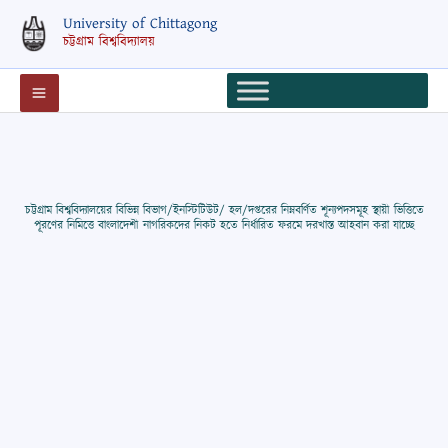
Skip
University of Chittagong
to
চট্টগ্রাম বিশ্ববিদ্যালয়
content
চট্টগ্রাম বিশ্ববিদ্যালয়ের বিভিন্ন বিভাগ/ইনস্টিটিউট/ হল/দপ্তরের নিম্নবর্ণিত শূন্যপদসমূহ স্থায়ী ভিত্তিতে
পূরণের নিমিত্তে বাংলাদেশী নাগরিকদের নিকট হতে নির্ধারিত ফরমে দরখাস্ত আহবান করা যাচ্ছে