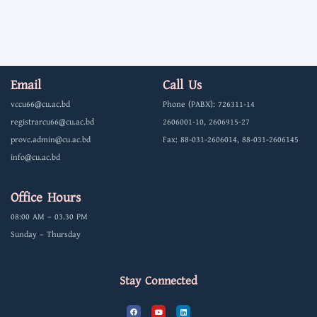
Email
Call Us
vccu66@cu.ac.bd
Phone (PABX): 726311-14
registrarcu66@cu.ac.bd
2606001-10, 2606915-27
provc.admin@cu.ac.bd
Fax: 88-031-2606014, 88-031-2606145
info@cu.ac.bd
Office Hours
08:00 AM – 03.30 PM
Sunday – Thursday
Stay Connected
F
Y
L
a
o
i