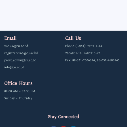
Email
Call Us
vccu66@cu.ac.bd
Phone (PABX): 726311-14
registrarcu66@cu.ac.bd
2606001-10, 2606915-27
provc.admin@cu.ac.bd
Fax: 88-031-2606014, 88-031-2606145
info@cu.ac.bd
Office Hours
08:00 AM – 03.30 PM
Sunday – Thursday
Stay Connected
F
Y
L