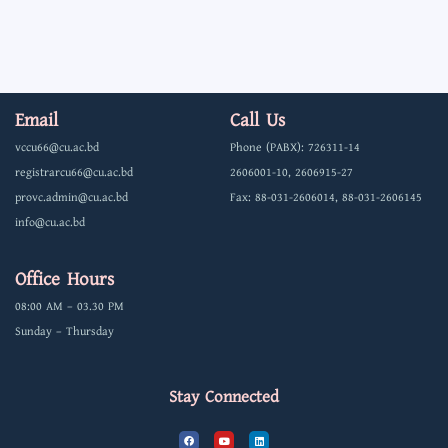
Email
Call Us
vccu66@cu.ac.bd
Phone (PABX): 726311-14
registrarcu66@cu.ac.bd
2606001-10, 2606915-27
provc.admin@cu.ac.bd
Fax: 88-031-2606014, 88-031-2606145
info@cu.ac.bd
Office Hours
08:00 AM – 03.30 PM
Sunday – Thursday
Stay Connected
F
Y
L
a
o
i