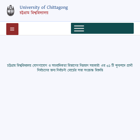
Skip
University of Chittagong
to
চট্টগ্রাম বিশ্ববিদ্যালয়
content
চট্টগ্রাম বিশ্ববিদ্যালয় যোগগাযোগ ও সাংবাদিকতা বিভাগের নিম্নমান সহকারী এর ০১ টি শূন্যপদে প্রার্থী
নির্বাচনের জন্য নির্বাচনী বোর্ডের সভা সংক্রান্ত বিজ্ঞপ্তি