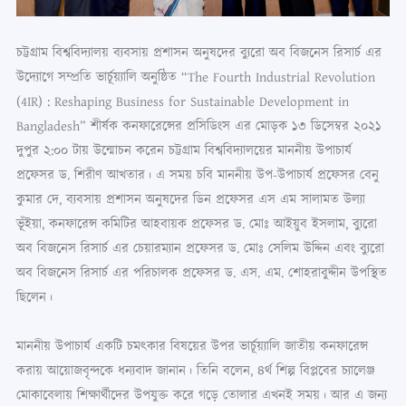
চট্টগ্রাম বিশ্ববিদ্যালয় ব্যবসায় প্রশাসন অনুষদের ব্যুরো অব বিজনেস রিসার্চ এর
উদ্যোগে সম্প্রতি ভার্চূয়্যালি অনুষ্ঠিত “The Fourth Industrial Revolution
(4IR) : Reshaping Business for Sustainable Development in
Bangladesh” শীর্ষক কনফারেন্সের প্রসিডিংস এর মোড়ক ১৩ ডিসেম্বর ২০২১
দুপুর ২:০০ টায় উন্মোচন করেন চট্টগ্রাম বিশ্ববিদ্যালয়ের মাননীয় উপাচার্য
প্রফেসর ড. শিরীণ আখতার। এ সময় চবি মাননীয় উপ-উপাচার্য প্রফেসর বেনু
কুমার দে, ব্যবসায় প্রশাসন অনুষদের ডিন প্রফেসর এস এম সালামত উল্যা
ভূঁইয়া, কনফারেন্স কমিটির আহবায়ক প্রফেসর ড. মোঃ আইয়ুব ইসলাম, ব্যুরো
অব বিজনেস রিসার্চ এর চেয়ারম্যান প্রফেসর ড. মোঃ সেলিম উদ্দিন এবং ব্যুরো
অব বিজনেস রিসার্চ এর পরিচালক প্রফেসর ড. এস. এম. শোহরাবুদ্দীন উপস্থিত
ছিলেন।
মাননীয় উপাচার্য একটি চমৎকার বিষয়ের উপর ভার্চূয়্যালি জাতীয় কনফারেন্স
করায় আয়োজবৃন্দকে ধন্যবাদ জানান। তিনি বলেন, ৪র্থ শিল্প বিপ্লবের চ্যালেঞ্জ
মোকাবেলায় শিক্ষার্থীদের উপযুক্ত করে গড়ে তোলার এখনই সময়। আর এ জন্য