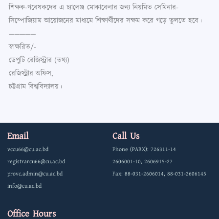
শিক্ষক-গবেষকদের এ চ্যালেঞ্জ মোকাবেলার জন্য নিয়মিত সেমিনার-
সিম্পোজিয়াম আয়োজনের মাধ্যমে শিক্ষার্থীদের সক্ষম করে গড়ে তুলতে হবে।
—————
স্বাক্ষরিত/-
ডেপুটি রেজিস্ট্রার (তথ্য)
রেজিস্ট্রার অফিস,
চট্টগ্রাম বিশ্ববিদ্যালয়।
Email
Call Us
vccu66@cu.ac.bd
Phone (PABX): 726311-14
registrarcu66@cu.ac.bd
2606001-10, 2606915-27
provc.admin@cu.ac.bd
Fax: 88-031-2606014, 88-031-2606145
info@cu.ac.bd
Office Hours