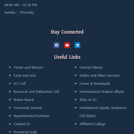
08:00 AM – 03.30 PM
Sunday – Thursday
Stay Connected
F
Y
L
a
o
i
c
u
n
e
t
k
b
u
e
Useful Links
o
b
d
o
e
i
k
n
Vision and Mission
Central Library
Facts and Acts
Online and Other Services
ICT Cell
Forms & Downloads
Research and Publication Cell
International Student Affairs
Notice Board
SDGs at CU
University Journal
Institutional Quality Assurance
Departments/Institutes
Cell (IQAC)
Contact Us
Affiliated College
Proctorial Body