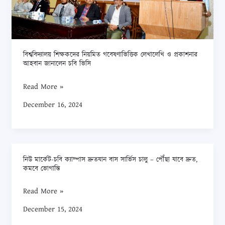
লেখালেখি
ও
প্রকাশনার
আহবান
বিশ্ববিদ্যালয় শিক্ষকদের নিয়মিত গবেষণাভিত্তিক লেখালেখি ও প্রকাশনার
জানালেন
আহবান জানালেন চবি ভিসি
চবি
Read More »
ভিসি
December 16, 2024
নিউ মার্কেট-চবি ক্যাম্পাস দ্রুতযান বাস সার্ভিস চালু – পৌঁছা যাবে দ্রুত,
নিউ
কমবে ভোগান্তি
মার্কেট-
চবি
Read More »
ক্যাম্পাস
December 15, 2024
দ্রুতযান