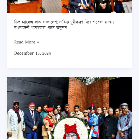
গবেষণার
জন্য
বাংলাদেশী
ডিপ চ্যালেঞ্জ ফান্ড বাংলাদেশ: দারিদ্র্য দূরীকরণ নিয়ে গবেষণার জন্য
গবেষকরা
বাংলাদেশী গবেষকরা পাবে অনুদান
পাবে
Read More »
অনুদান
December 15, 2024
শহীদ
বুদ্ধিজীবী
দিবসের
আলোচনা
সভায়
চবি
উপাচার্য