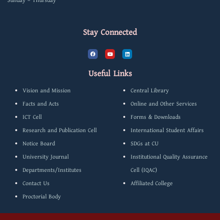
Sunday – Thursday
Stay Connected
F
Y
L
a
o
i
c
u
n
e
t
k
b
u
e
Useful Links
o
b
d
o
e
i
k
n
Vision and Mission
Central Library
Facts and Acts
Online and Other Services
ICT Cell
Forms & Downloads
Research and Publication Cell
International Student Affairs
Notice Board
SDGs at CU
University Journal
Institutional Quality Assurance
Departments/Institutes
Cell (IQAC)
Contact Us
Affiliated College
Proctorial Body