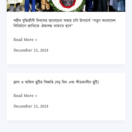
“নতুন
বাংলাদেশ
বিনির্মাণে
শহীদ বুদ্ধিজীবী দিবসের আলোচনা সভায় চবি উপাচার্য “নতুন বাংলাদেশ
জাতিকে
বিনির্মাণে জাতিকে ঐক্যবদ্ধ থাকতে হবে”
ঐক্যবদ্ধ
Read More »
থাকতে
হবে”
December 15, 2024
ক্লাস ও অফিস ছুটির বিজ্ঞপ্তি (বড় দিন এবং শীতকালীন ছুটি)
ক্লাস
ও
Read More »
অফিস
December 15, 2024
ছুটির
বিজ্ঞপ্তি
(বড়
দিন