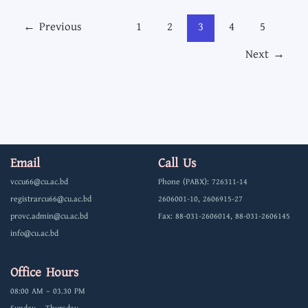
এবং
←
Previous
1
2
3
4
5
শীতকালীন
Next
→
ছুটি)
Email
Call Us
vccu66@cu.ac.bd
Phone (PABX): 726311-14
registrarcu66@cu.ac.bd
2606001-10, 2606915-27
provc.admin@cu.ac.bd
Fax: 88-031-2606014, 88-031-2606145
info@cu.ac.bd
Office Hours
08:00 AM – 03.30 PM