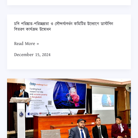
বাস
সার্ভিস
চালু
চবি পরিষ্কার-পরিচ্ছন্নতা ও সৌন্দর্য্যবর্ধন কমিটির উদ্যোগে ডাস্টবিন
চবি
–
বিতরণ কার্যক্রম উদ্বোধন
পরিষ্কার-
পৌঁছা
পরিচ্ছন্নতা
Read More »
যাবে
ও
দ্রুত,
December 15, 2024
সৌন্দর্য্যবর্ধন
কমবে
কমিটির
ভোগান্তি
উদ্যোগে
ডিপ
ডাস্টবিন
চ্যালেঞ্জ
বিতরণ
ফান্ড
কার্যক্রম
বাংলাদেশ:
উদ্বোধন
দারিদ্র্য
দূরীকরণ
নিয়ে