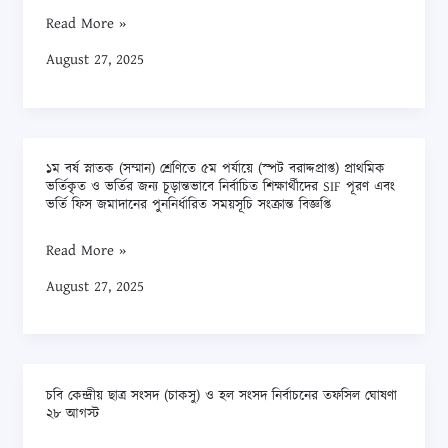
বিজ্ঞপ্তি
Read More »
নম্বর:
August 27, 2025
০২/২০২৫
তারিখ:
১০/০৩/২০২৫
মূলে
১ম বর্ষ স্নাতক (সম্মান) শ্রেণিতে ৫ম পর্যায়ে (স্পট বরাদ্দপ্রাপ্ত) প্রাথমিক
বিজ্ঞাপিত
১ম
ভর্তিকৃত ও ভর্তির জন্য চূড়ান্তভাবে নির্বাচিত শিক্ষার্থীদের SIF পূরণ এবং
বাংলাদেশ
বর্ষ
ভর্তি ফিস জমাদানের পুননির্ধারিত সময়সূচি সংক্রান্ত বিজ্ঞপ্তি
স্টাডিজ
স্নাতক
Read More »
বিভাগের
(সম্মান)
প্রভাষক
শ্রেণিতে
August 27, 2025
(বাংলাদেশ
৫ম
স্টাডিজ
পর্যায়ে
বিষয়)
(স্পট
পদে
বরাদ্দপ্রাপ্ত)
চবি কেন্দ্রীয় ছাত্র সংসদ (চাকসু) ও হল সংসদ নির্বাচনের তফসিল ঘোষণা
চবি
নিয়োগের
২৮ আগস্ট
প্রাথমিক
কেন্দ্রীয়
ব্যাপারে
ভর্তিকৃত