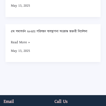
কনভোকেশন
May 13, 2025
কার্ড
এবং
আইডি
কার্ড
৫ম সমাবর্তন ২০২৫ঃ পরিবহন ব্যবস্থাপনা সংক্রান্ত জরুরী নির্দেশনা
৫ম
সংক্রান্ত
সমাবর্তন
জরুরী
Read More »
২০২৫ঃ
বিজ্ঞপ্তি
May 13, 2025
পরিবহন
ব্যবস্থাপনা
সংক্রান্ত
জরুরী
নির্দেশনা
Email
Call Us