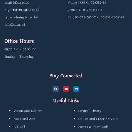
vccu66@cu.ac.bd
Phone (PABX): 726311-14
registrarcu66@cu.ac.bd
2606001-10, 2606915-27
provc.admin@cu.ac.bd
Fax: 88-031-2606014, 88-031-2606145
info@cu.ac.bd
Office Hours
08:00 AM – 03.30 PM
Sunday – Thursday
Stay Connected
F
Y
L
a
o
i
c
u
n
e
t
k
b
u
e
Useful Links
o
b
d
o
e
i
k
n
Vision and Mission
Central Library
Facts and Acts
Online and Other Services
ICT Cell
Forms & Downloads